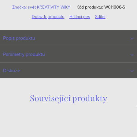
Značka:
svět KREATIVITY WIKY
Kód produktu:
W011808-S
Dotaz k produktu
Hlídací pes
Sdílet
Popis produktu
Parametry produktu
Diskuze
Související produkty