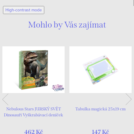
High-contrast mode
Mohlo by Vás zajímat
Nebulous Stars JURSKÝ SVĚT
Tabulka magická 25x19 cm
Dinosauři Vyškrabávací deníček
462 Kč
147 Kč