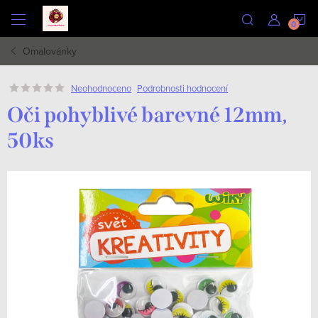
Přejít
N
na
obsah
Omalovánky
K
Podrobnosti hodnocení
Neohodnoceno
Oči pohyblivé barevné 12mm,
50ks