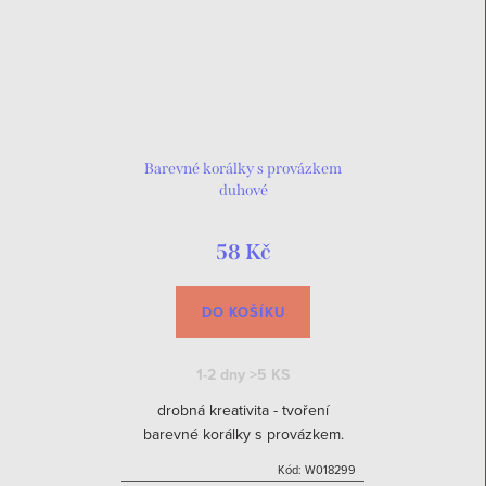
Barevné korálky s provázkem
duhové
58 Kč
DO KOŠÍKU
1-2 dny
>5 KS
drobná kreativita - tvoření
barevné korálky s provázkem.
Kód:
W018299