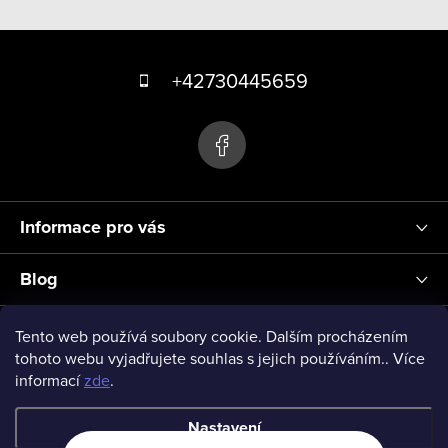
Z
á
+42730445659
p
a
t
í
Informace pro vás
Blog
Přihlášení
Tento web používá soubory cookie. Dalším procházením
tohoto webu vyjadřujete souhlas s jejich používáním.. Více
informací
zde
.
vseprodeti-eu
Nastavení