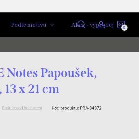
NÁKU
Podle motivu
Akce - výprodej
KOŠÍ
Notes Papoušek,
 13 x 21 cm
Kód produktu:
PRA-34372
Podrobnosti hodnocení