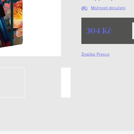
Možnosti doručení
304 Kč
Měrná
cena:
Značka:
Presco