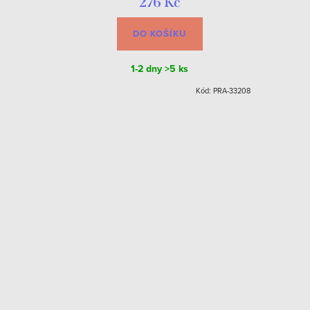
276 Kč
DO KOŠÍKU
1-2 dny
>5 ks
Kód:
PRA-8414
Kód:
PRA-33208