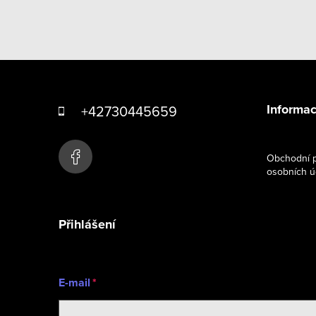
Z
á
Informac
+42730445659
p
a
Obchodní p
osobních ú
t
í
Přihlášení
E-mail