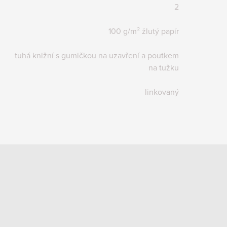
2
100 g/m² žlutý papír
tuhá knižní s gumičkou na uzavření a poutkem
na tužku
linkovaný