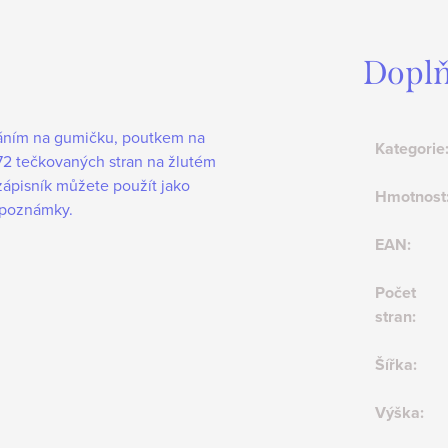
Doplň
íráním na gumičku, poutkem na
Kategorie
172 tečkovaných stran na žlutém
zápisník můžete použít jako
Hmotnost
 poznámky.
EAN
:
Počet
stran
:
Šířka
:
Výška
: