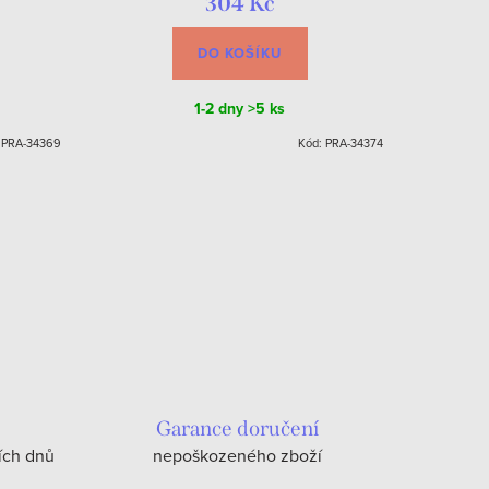
304 Kč
DO KOŠÍKU
1-2 dny
>5 ks
:
PRA-34369
Kód:
PRA-34374
Garance doručení
ích dnů
nepoškozeného zboží