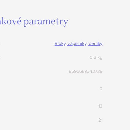
kové parametry
:
Bloky, zápisníky, deníky
:
0.3 kg
8595689343729
0
13
21