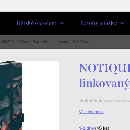
u
Dětské oblečení
Batohy a tašky
NOTIQUE Notes Papoušek, linkovaný, 13 x 21 cm
NOTIQUE 
linkovaný,
Neohodnoceno
Více informací
1-2 dny
(>5 ks)