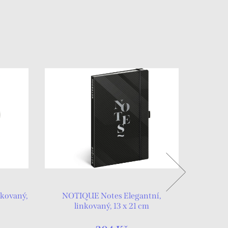
kovaný,
NOTIQUE Notes Elegantní,
NOTI
linkovaný, 13 x 21 cm
l