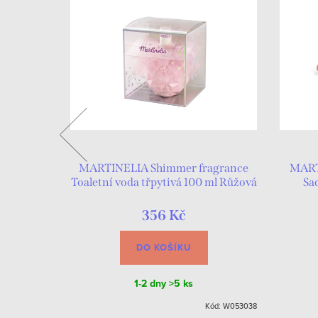
ový
MARTINELIA Shimmer fragrance
MART
Toaletní voda třpytivá 100 ml Růžová
Sa
356 Kč
DO KOŠÍKU
1-2 dny
>5 ks
Kód:
W028837
Kód:
W053038