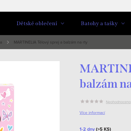
u
Dětské oblečení
Batohy a tašky
ka
MARTINELIA Tělový sprej a balzám na rty
MARTINEL
balzám na
Neohodnoceno
Více informací
1-2 dny
(>5 KS)