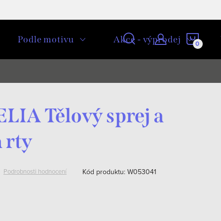
NÁKU
Podle motivu
Akce - výprodej
KOŠÍ
IA Tělový sprej a
 rty
Kód produktu:
W053041
Podrobnosti hodnocení