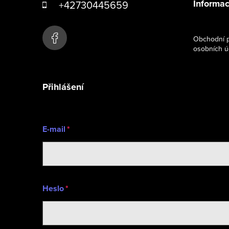
Informac
+42730445659
p
a
Obchodní p
osobních ú
t
í
Přihlášení
E-mail
Heslo