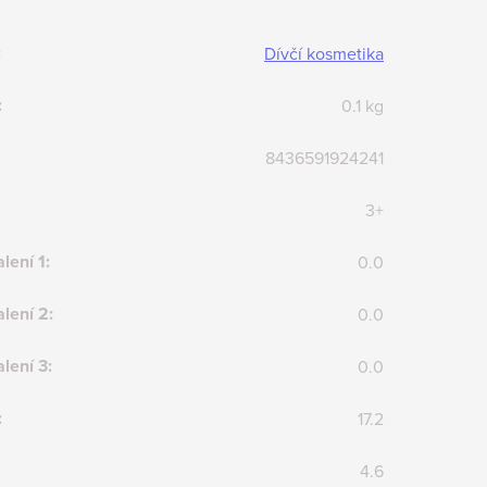
:
Dívčí kosmetika
:
0.1 kg
8436591924241
3+
lení 1
:
0.0
lení 2
:
0.0
lení 3
:
0.0
:
17.2
4.6