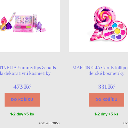
INELIA Yummy lips & nails
MARTINELIA Candy lollipo
da dekorativní kosmetiky
dětské kosmetiky
473 Kč
331 Kč
DO KOŠÍKU
DO KOŠÍKU
1-2 dny
>5 ks
1-2 dny
>5 ks
Kód:
W053056
Kó