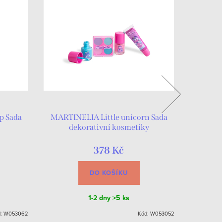
p Sada
MARTINELIA Little unicorn Sada
Kosm
dekorativní kosmetiky
378 Kč
DO KOŠÍKU
1-2 dny
>5 ks
d:
W053062
Kód:
W053052