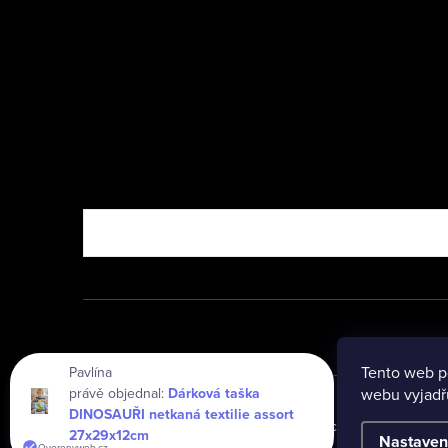
Nebo vyzkoušejte
Tento web p
Pavlína
právě objednal:
Dárková taška
webu vyjadřu
DINOSAUŘI netkaná textilie assort
Copyright 2026
www.vseprodeti.eu
. Všechna práva vyhraz
27x29x12cm
Nastaven
Overenyweb.cz