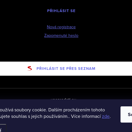
PŘIHLÁSIT SE
Nová registrace
Zapomenuté heslo
PŘIHLÁSIT SE PŘES SEZNAM
vseprodeti-eu
oužívá soubory cookie. Dalším procházením tohoto
S
jete souhlas s jejich používáním.. Více informací
zde
.
ena.
í