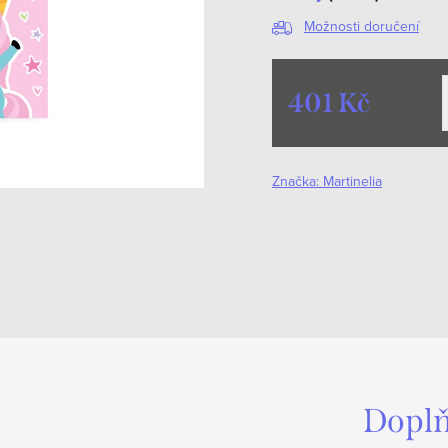
Možnosti doručení
401 Kč
Měrná
cena:
Značka:
Martinelia
Doplň