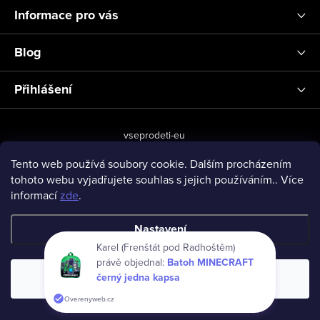
í
Informace pro vás
Blog
Přihlášení
vseprodeti-eu
Tento web používá soubory cookie. Dalším procházením
tohoto webu vyjadřujete souhlas s jejich používáním.. Více
Copyright 2026
www.vseprodeti.eu
. Všechna práva vyhrazena.
informací
zde
.
Vytvořil Shoptet
Nastavení
Karel (Frenštát pod Radhoštěm)
právě objednal:
Batoh MINECRAFT
černý jedna kapsa
Souhlasím
Overenyweb.cz