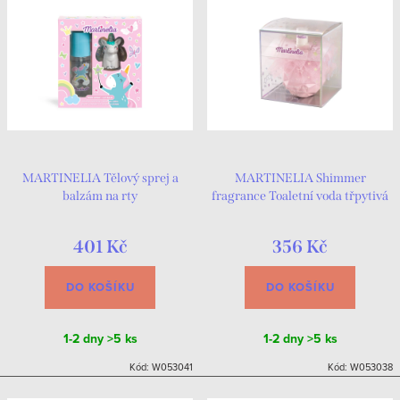
MARTINELIA Tělový sprej a
MARTINELIA Shimmer
balzám na rty
fragrance Toaletní voda třpytivá
100 ml Růžová
401 Kč
356 Kč
DO KOŠÍKU
DO KOŠÍKU
1-2 dny
>5 ks
1-2 dny
>5 ks
Kód:
W053041
Kód:
W053038