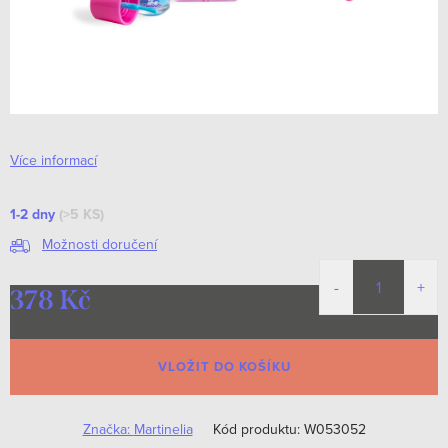
Více informací
1-2 dny
(>5 KS)
Možnosti doručení
378 Kč
Měrná
cena:
VLOŽIT DO KOŠÍKU
Značka:
Martinelia
Kód produktu:
W053052