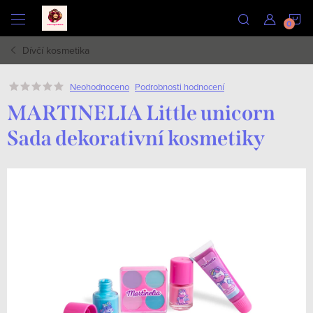
Přejít
N
na
obsah
Dívčí kosmetika
K
Podrobnosti hodnocení
Neohodnoceno
MARTINELIA Little unicorn
Sada dekorativní kosmetiky