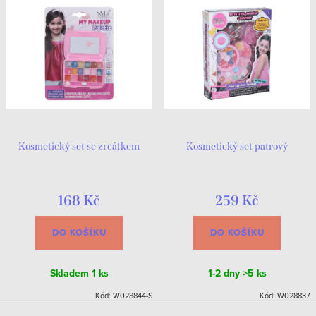
Kosmetický set se zrcátkem
Kosmetický set patrový
168 Kč
259 Kč
DO KOŠÍKU
DO KOŠÍKU
Skladem
1 ks
1-2 dny
>5 ks
Kód:
W028844-S
Kód:
W028837