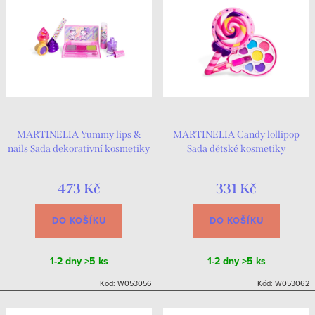
MARTINELIA Yummy lips &
MARTINELIA Candy lollipop
nails Sada dekorativní kosmetiky
Sada dětské kosmetiky
473 Kč
331 Kč
DO KOŠÍKU
DO KOŠÍKU
1-2 dny
>5 ks
1-2 dny
>5 ks
Kód:
W053056
Kód:
W053062