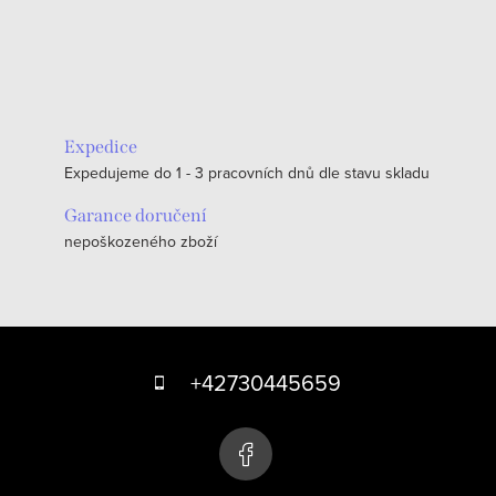
Expedice
Expedujeme do 1 - 3 pracovních dnů dle stavu skladu
Garance doručení
nepoškozeného zboží
Z
á
+42730445659
p
a
t