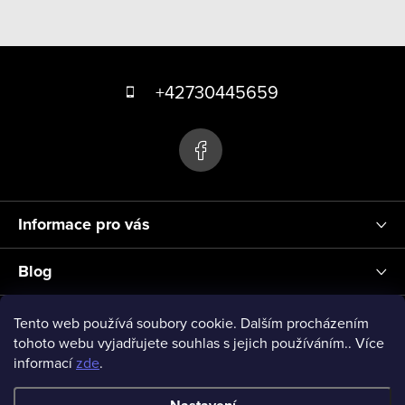
Z
á
+42730445659
p
a
t
í
Informace pro vás
Blog
Přihlášení
Tento web používá soubory cookie. Dalším procházením
tohoto webu vyjadřujete souhlas s jejich používáním.. Více
informací
zde
.
vseprodeti-eu