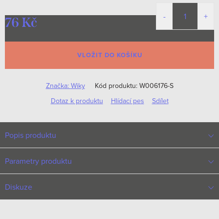
76 Kč
Měrná
cena:
VLOŽIT DO KOŠÍKU
Značka:
Wiky
Kód produktu:
W006176-S
Dotaz k produktu
Hlídací pes
Sdílet
Popis produktu
Parametry produktu
Diskuze