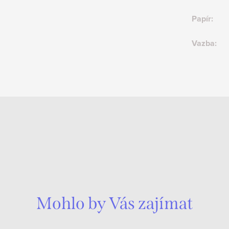
Papír
:
Vazba
:
Mohlo by Vás zajímat