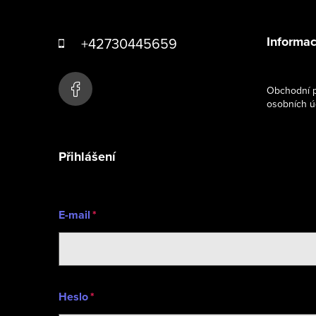
Z
á
Informac
+42730445659
p
a
Obchodní p
osobních ú
t
í
Přihlášení
E-mail
Heslo