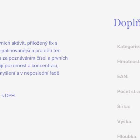
Doplň
ích aktivit, přiložený fix s
Kategorie
jrafinovanější a pro děti ten
u za poznáváním čísel a prvních
Hmotnost
jí pozornost a koncentraci,
myšlení a v neposlední řadě
EAN
:
Počet str
č s DPH.
Šířka
:
Výška
:
Hloubka
: