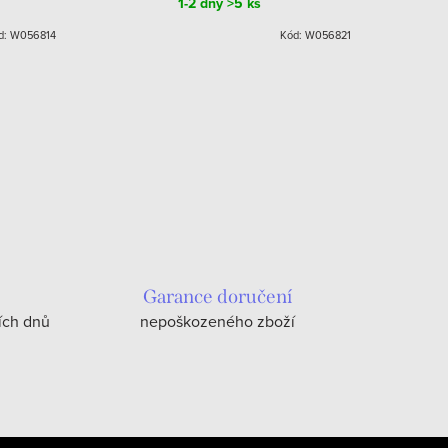
1-2 dny
>5 ks
d:
W056814
Kód:
W056821
Garance doručení
ích dnů
nepoškozeného zboží