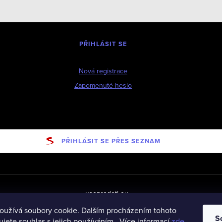
PŘIHLÁSIT SE
Nová registrace
Zapomenuté heslo
PŘIHLÁSIT SE PŘES SEZNAM
vseprodeti-eu
oužívá soubory cookie. Dalším procházením tohoto
S
jete souhlas s jejich používáním.. Více informací
zde
.