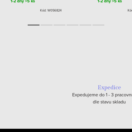
1-2 dny
>5 ks
1-2 dny
>5 ks
Kód:
W056824
Kó
Expedice
Expedujeme do 1 - 3 pracovn
dle stavu skladu