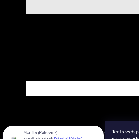
Nebo vyzkoušejte
Tento web p
Monika (Rakovník)
webu vyjadřu