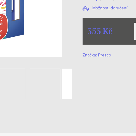
Možnosti doručení
555 Kč
Měrná
cena:
Značka:
Presco