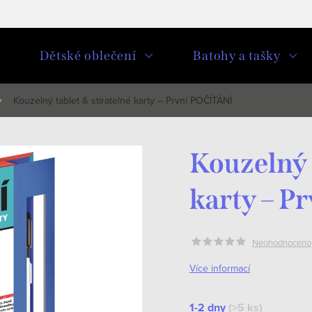
u
Dětské oblečení
Batohy a tašky
Kouzelný tablet & stíratelné karty – První POČÍTÁNÍ
Kouzelný 
karty – 
Neohodnoceno
Více informací
1-2 dny
(>5 ks)