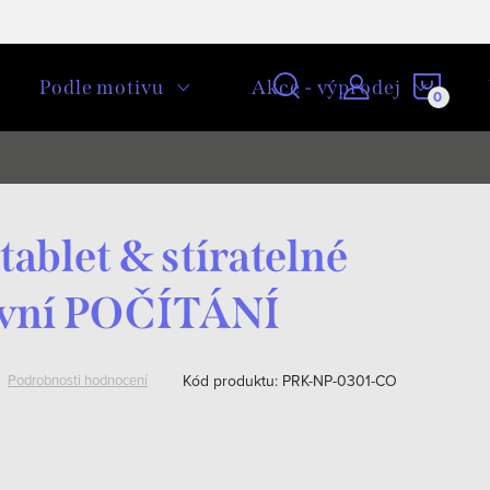
NÁKU
Podle motivu
Akce - výprodej
KOŠÍ
tablet & stíratelné
První POČÍTÁNÍ
Kód produktu:
PRK-NP-0301-CO
Podrobnosti hodnocení