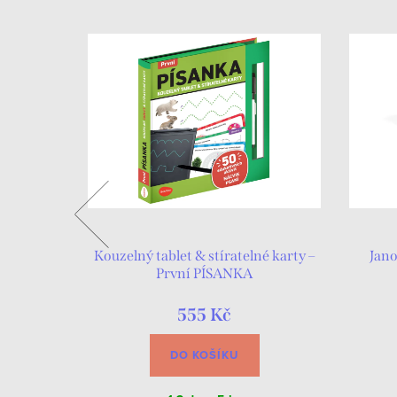
iha
Kouzelný tablet & stíratelné karty –
Jano
ání
První PÍSANKA
555 Kč
DO KOŠÍKU