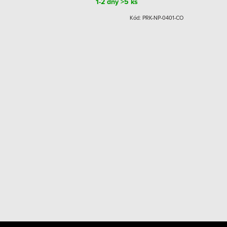
1-2 dny
>5 ks
Kód:
W056819
Kód:
PRK-NP-0401-CO