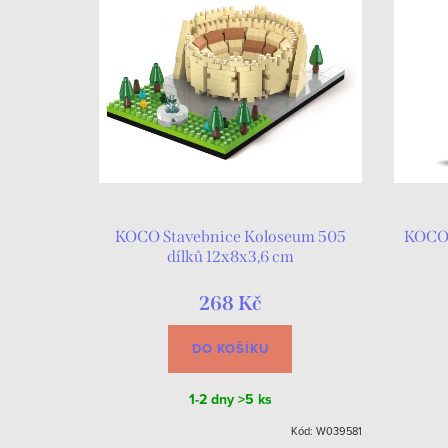
KOCO Stavebnice Koloseum 505
KOCO 
dílků 12x8x3,6 cm
268 Kč
DO KOŠÍKU
1-2 dny
>5 ks
Kód:
W039581