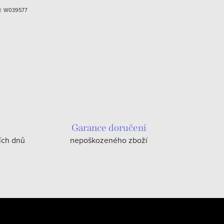
d:
W039577
Garance doručení
ích dnů
nepoškozeného zboží