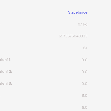
:
Stavebnice
:
0.1 kg
6973676043333
6+
lení 1
:
0.0
lení 2
:
0.0
lení 3
:
0.0
:
11.0
6.0