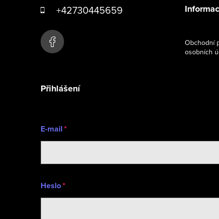
á
Informac
+42730445659
p
a
Obchodní p
osobních ú
t
í
Přihlášení
E-mail
Heslo