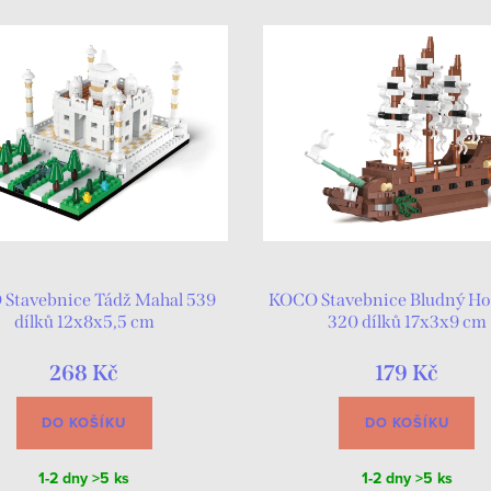
Stavebnice Tádž Mahal 539
KOCO Stavebnice Bludný H
dílků 12x8x5,5 cm
320 dílků 17x3x9 cm
268 Kč
179 Kč
DO KOŠÍKU
DO KOŠÍKU
1-2 dny
>5 ks
1-2 dny
>5 ks