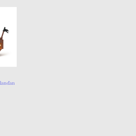
olanďan