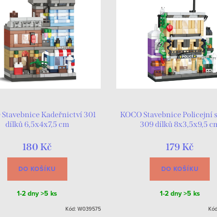
Stavebnice Kadeřnictví 301
KOCO Stavebnice Policejní 
dílků 6,5x4x7,5 cm
309 dílků 8x3,5x9,5 c
180 Kč
179 Kč
DO KOŠÍKU
DO KOŠÍKU
1-2 dny
>5 ks
1-2 dny
>5 ks
Kód:
W039575
Kó