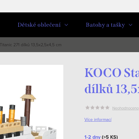
u
Dětské oblečení
Batohy a tašky
tanic 271 dílků 13,5x2,5x4,5 cm
KOCO Stav
dílků 13,
Neohodnoceno
Více informací
1-2 dny
(>5 KS)