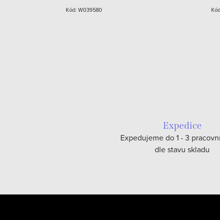
Kód:
W039580
Kó
Expedice
Expedujeme do 1 - 3 pracovn
dle stavu skladu