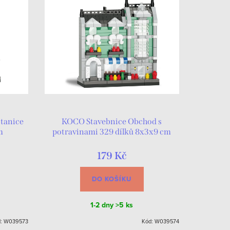
stanice
KOCO Stavebnice Obchod s
m
potravinami 329 dílků 8x3x9 cm
179 Kč
DO KOŠÍKU
1-2 dny
>5 ks
d:
W039573
Kód:
W039574