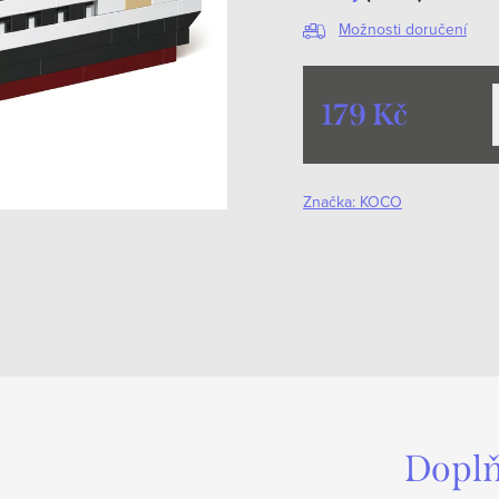
Možnosti doručení
179 Kč
Měrná
cena:
Značka:
KOCO
Doplň