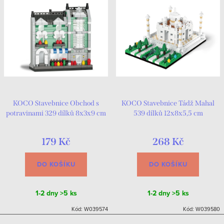
KOCO Stavebnice Obchod s
KOCO Stavebnice Tádž Mahal
potravinami 329 dílků 8x3x9 cm
539 dílků 12x8x5,5 cm
179 Kč
268 Kč
DO KOŠÍKU
DO KOŠÍKU
1-2 dny
>5 ks
1-2 dny
>5 ks
Kód:
W039574
Kód:
W039580