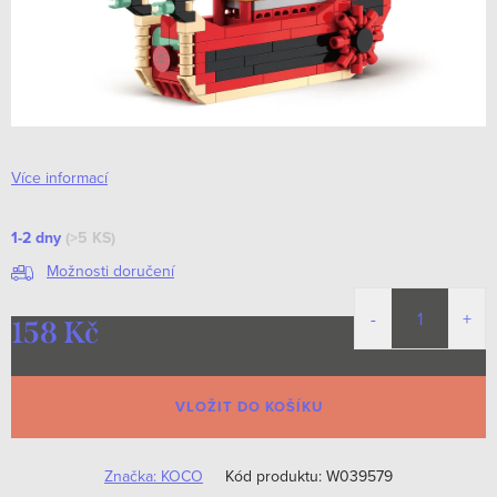
Více informací
1-2 dny
(>5 KS)
Možnosti doručení
158 Kč
Měrná
cena:
VLOŽIT DO KOŠÍKU
Značka:
KOCO
Kód produktu:
W039579