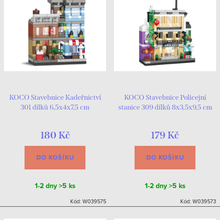
KOCO Stavebnice Kadeřnictví
KOCO Stavebnice Policejní
301 dílků 6,5x4x7,5 cm
stanice 309 dílků 8x3,5x9,5 cm
180 Kč
179 Kč
DO KOŠÍKU
DO KOŠÍKU
1-2 dny
>5 ks
1-2 dny
>5 ks
Kód:
W039575
Kód:
W039573