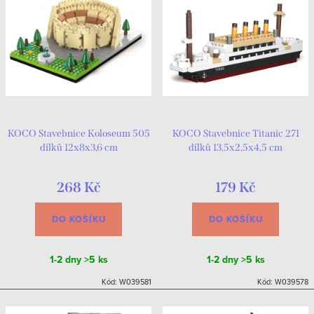
KOCO Stavebnice Koloseum 505
KOCO Stavebnice Titanic 271
dílků 12x8x3,6 cm
dílků 13,5x2,5x4,5 cm
268 Kč
179 Kč
DO KOŠÍKU
DO KOŠÍKU
1-2 dny
>5 ks
1-2 dny
>5 ks
Kód:
W039581
Kód:
W039578