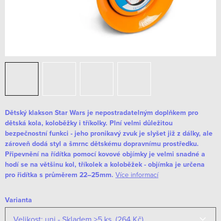
Dětský klakson Star Wars je nepostradatelným doplňkem pro
dětská kola, koloběžky i tříkolky. Plní velmi důležitou
bezpečnostní funkci - jeho pronikavý zvuk je slyšet již z dálky, ale
zároveň dodá styl a šmrnc dětskému dopravnímu prostředku.
Připevnění na řídítka pomocí kovové objímky je velmi snadné a
hodí se na většinu kol, tříkolek a koloběžek - objímka je určena
pro řidítka s průměrem 22–25mm.
Více informací
Varianta