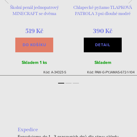
Školní penál jednopatrový
Chlapecké pyžamo TLAPKOVÁ
MINECRAFT se dvěma
PATROLA 3 psi dlouhé modré
chlopněmi
519 Kč
390 Kč
DO KOŠÍKU
DETAIL
Skladem
1 ks
Skladem
Kód:
A-34323-S
Kód:
PAW-G-PYJAMAS-672-1-104
Expedice
Expedujeme do 1 - 3 pracovních dnů dle stavu skladu