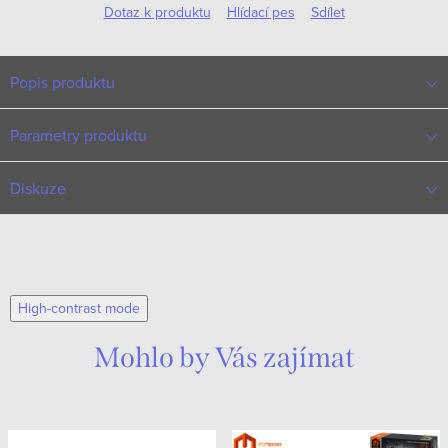
Dotaz k produktu
Hlídací pes
Sdílet
Popis produktu
Parametry produktu
Diskuze
High-contrast mode
Mohlo by Vás zajímat