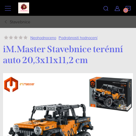
Přejít
N
na
obsah
Stavebnice
K
Podrobnosti hodnocení
Neohodnoceno
iM.Master Stavebnice terénní
auto 20,3x11x11,2 cm