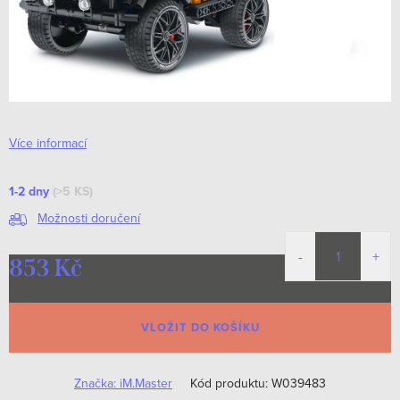
Více informací
1-2 dny
(>5 KS)
Možnosti doručení
853 Kč
Měrná
cena:
VLOŽIT DO KOŠÍKU
Značka:
iM.Master
Kód produktu:
W039483