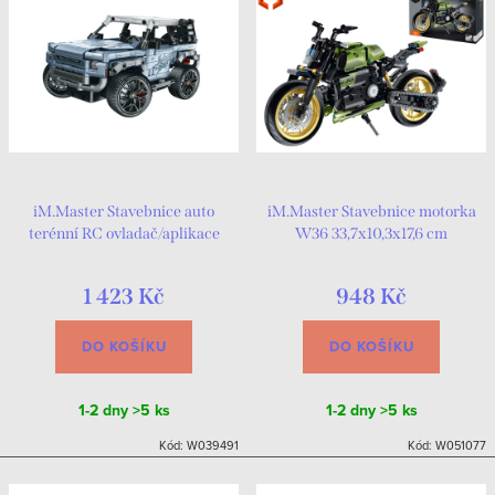
iM.Master Stavebnice auto
iM.Master Stavebnice motorka
terénní RC ovladač/aplikace
W36 33,7x10,3x17,6 cm
23x12x11,5 cm
1 423 Kč
948 Kč
DO KOŠÍKU
DO KOŠÍKU
1-2 dny
>5 ks
1-2 dny
>5 ks
Kód:
W039491
Kód:
W051077