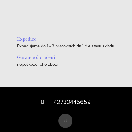
Expedice
Expedujeme do 1 - 3 pracovních dnů dle stavu skladu
Garance doručení
nepoškozeného zboží
Z
á
+42730445659
p
a
t