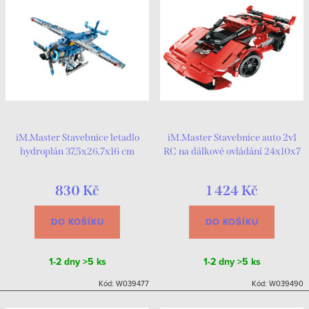
iM.Master Stavebnice letadlo
iM.Master Stavebnice auto 2v1
hydroplán 37,5x26,7x16 cm
RC na dálkové ovládání 24x10x7
cm
830 Kč
1 424 Kč
DO KOŠÍKU
DO KOŠÍKU
1-2 dny
>5 ks
1-2 dny
>5 ks
Kód:
W039477
Kód:
W039490