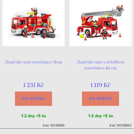
Hasičské auto stavebnice 31cm
Hasičské auto s žebříkem
stavebnice 40 cm
1 231 Kč
1 119 Kč
DO KOŠÍKU
DO KOŠÍKU
1-2 dny
>5 ks
1-2 dny
>5 ks
Kód:
W038559
Kód:
W038560