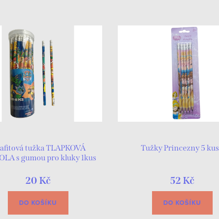
afitová tužka TLAPKOVÁ
Tužky Princezny 5 ku
LA s gumou pro kluky 1kus
20 Kč
52 Kč
DO KOŠÍKU
DO KOŠÍKU