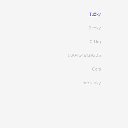
:
Tužky
2 roky
:
0.1 kg
5204549139305
Cars
pro kluky