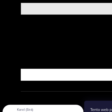
Nebo vyzkoušejte
Tento web p
Karel (Sirá)