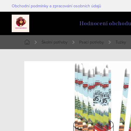
Přejít
Obchodní podmínky a zpracování osobních údajů
na
obsah
Hodnocení obchod
Školní potřeby
Psací potřeby
Tužky
Domů