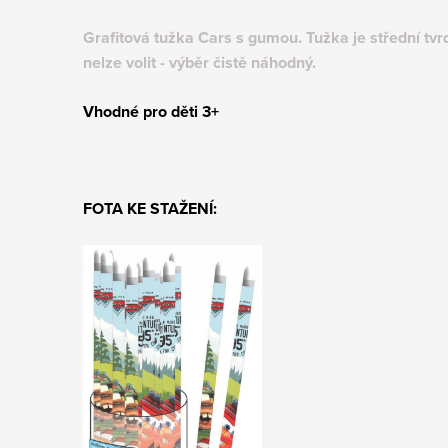
Grafitová tužka Cars s gumou. Tužka je střední tv
nelze volit - výběr čistě náhodný.
Vhodné pro děti 3+
FOTA KE STAŽENÍ: