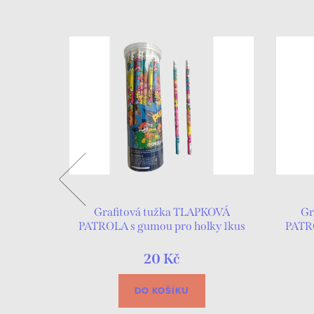
40 stran
Grafitová tužka TLAPKOVÁ
Gr
PATROLA s gumou pro holky 1kus
PATRO
20 Kč
DO KOŠÍKU