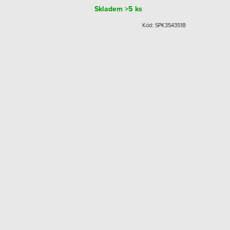
Skladem
>5 ks
GIM34138400
Kód:
SPK354351B