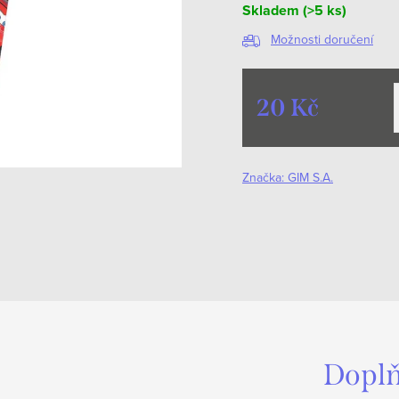
Skladem
(>5 ks)
Možnosti doručení
20 Kč
Měrná
cena:
Značka:
GIM S.A.
Doplň