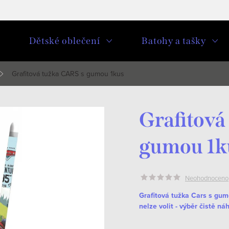
u
Dětské oblečení
Batohy a tašky
Grafitová tužka CARS s gumou 1kus
Grafitová
gumou 1k
Neohodnoceno
Grafitová tužka Cars s gum
nelze volit - výběr čistě ná