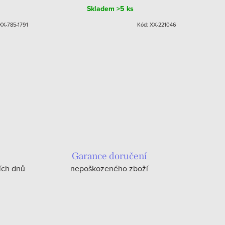
Skladem
>5 ks
XX-785-1791
Kód:
XX-221046
Garance doručení
ích dnů
nepoškozeného zboží