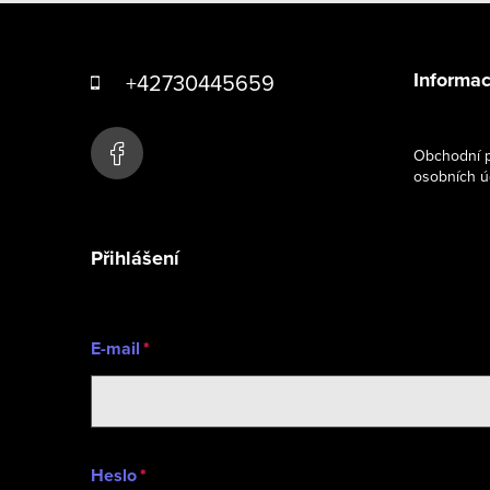
Z
á
Informac
+42730445659
p
a
Obchodní p
osobních ú
t
í
Přihlášení
E-mail
Heslo