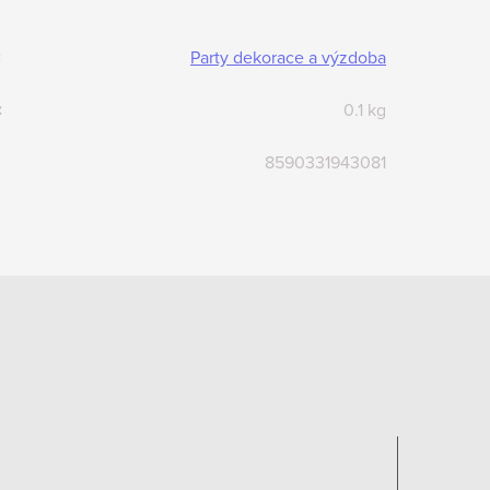
:
Party dekorace a výzdoba
:
0.1 kg
8590331943081