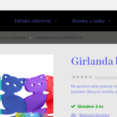
u
Dětské oblečení
Batohy a tašky
orace a výzdoba
Girlanda barevná KOČKA 3 m
Girlanda
Neohodnoceno
Na správné párty girlandy ne
perfektní. Barevné kočičky d
Skladem
2 ks
Možnosti doručení