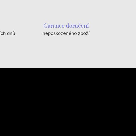
Garance doručení
ích dnů
nepoškozeného zboží