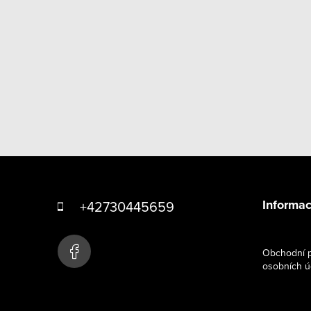
Z
á
Informac
+42730445659
p
a
Obchodní p
osobních ú
t
í