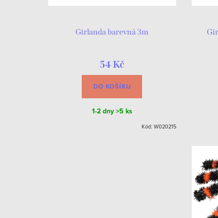
Girlanda barevná 3m
Gi
54 Kč
DO KOŠÍKU
1-2 dny
>5 ks
Kód:
W020215