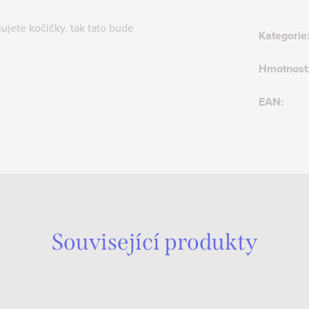
ujete kočičky, tak tato bude
Kategorie
.
Hmotnost
EAN
:
Související produkty