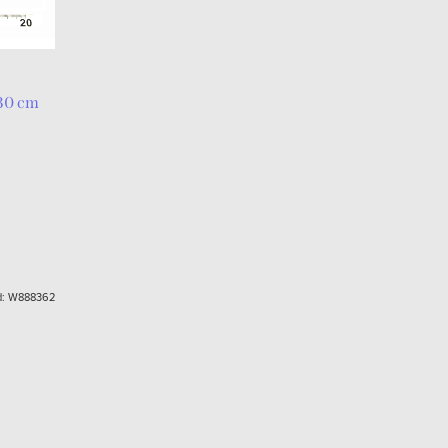
 30 cm
d:
W888362