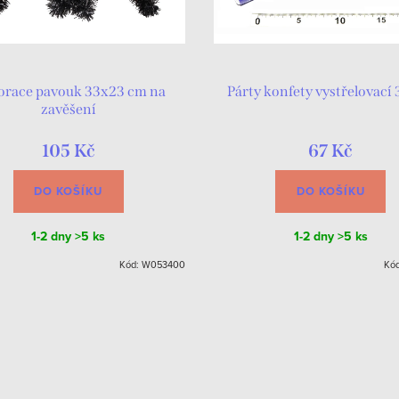
orace pavouk 33x23 cm na
Párty konfety vystřelovací
zavěšení
105 Kč
67 Kč
DO KOŠÍKU
DO KOŠÍKU
1-2 dny
>5 ks
1-2 dny
>5 ks
Kód:
W053400
Kó