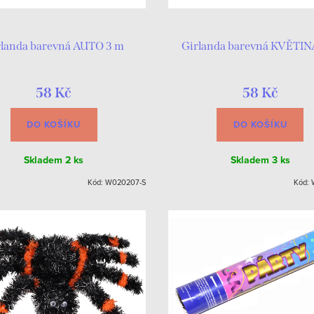
rlanda barevná AUTO 3 m
Girlanda barevná KVĚTIN
58 Kč
58 Kč
DO KOŠÍKU
DO KOŠÍKU
Skladem
2 ks
Skladem
3 ks
Kód:
W020207-S
Kód: