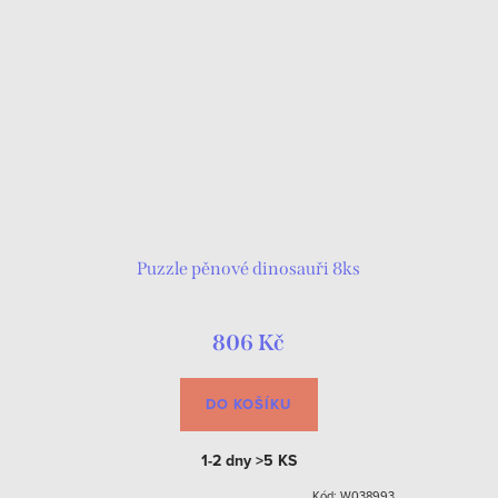
Puzzle pěnové dinosauři 8ks
806 Kč
DO KOŠÍKU
1-2 dny
>5 KS
Kód:
W038993