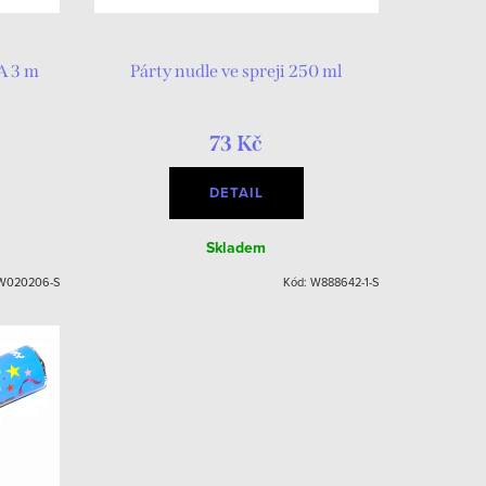
A 3 m
Párty nudle ve spreji 250 ml
73 Kč
DETAIL
Skladem
W020206-S
Kód:
W888642-1-S