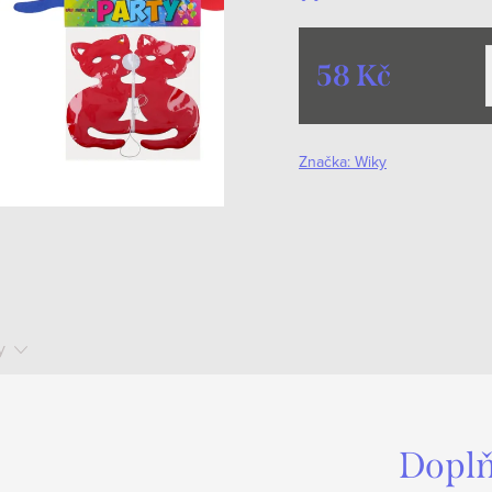
58 Kč
Měrná
cena:
Značka:
Wiky
y
Doplň