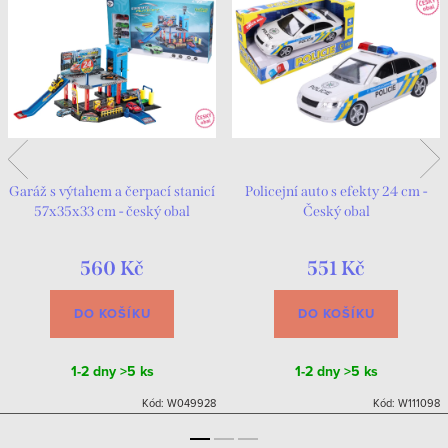
Garáž s výtahem a čerpací stanicí
Policejní auto s efekty 24 cm -
57x35x33 cm - český obal
Český obal
560 Kč
551 Kč
DO KOŠÍKU
DO KOŠÍKU
1-2 dny
>5 ks
1-2 dny
>5 ks
Kód:
W049928
Kód:
W111098