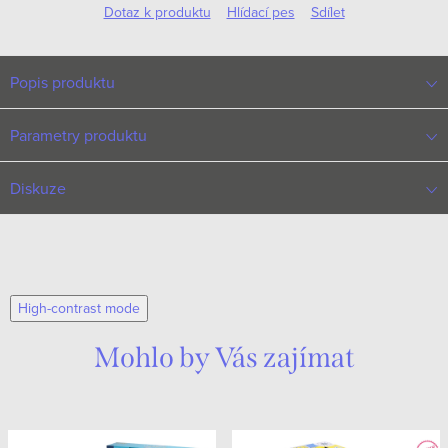
Dotaz k produktu
Hlídací pes
Sdílet
Popis produktu
Parametry produktu
Diskuze
High-contrast mode
Mohlo by Vás zajímat