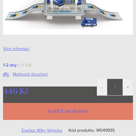
Více informací
1-2 dny
(>5 KS)
Možnosti doručení
446 Kč
Měrná
cena:
VLOŽIT DO KOŠÍKU
Značka:
Wiky Vehicles
Kód produktu:
W049935