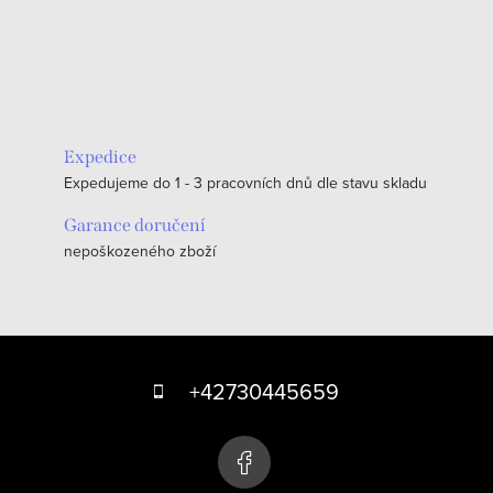
Expedice
Expedujeme do 1 - 3 pracovních dnů dle stavu skladu
Garance doručení
nepoškozeného zboží
Z
á
+42730445659
p
a