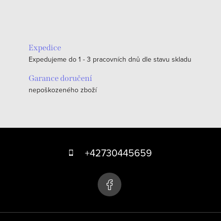
Expedice
Expedujeme do 1 - 3 pracovních dnů dle stavu skladu
Garance doručení
nepoškozeného zboží
Z
á
+42730445659
p
a
t
í