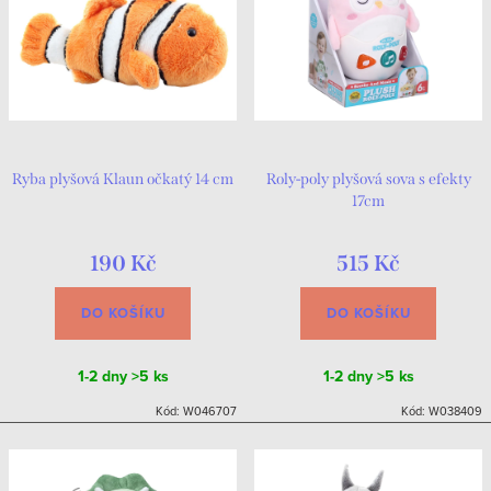
Ryba plyšová Klaun očkatý 14 cm
Roly-poly plyšová sova s efekty
17cm
190 Kč
515 Kč
DO KOŠÍKU
DO KOŠÍKU
1-2 dny
>5 ks
1-2 dny
>5 ks
Kód:
W046707
Kód:
W038409