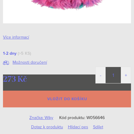
Více informací
1-2 dny
(>5 KS)
Možnosti doručení
273 Kč
Měrná
cena:
VLOŽIT DO KOŠÍKU
Značka:
Wiky
Kód produktu:
W056646
Dotaz k produktu
Hlídací pes
Sdílet