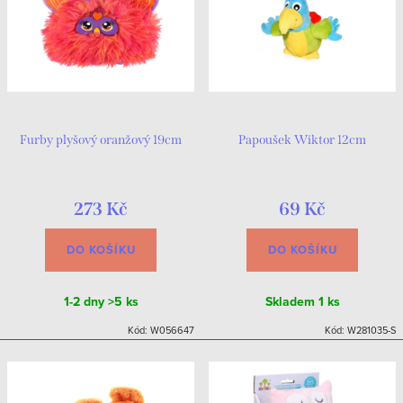
Furby plyšový oranžový 19cm
Papoušek Wiktor 12cm
273 Kč
69 Kč
DO KOŠÍKU
DO KOŠÍKU
1-2 dny
>5 ks
Skladem
1 ks
Kód:
W056647
Kód:
W281035-S