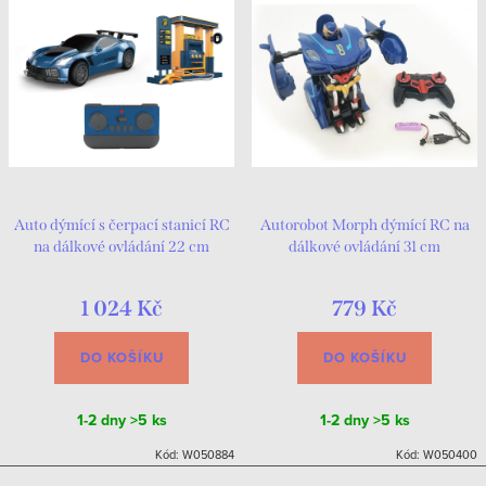
Auto dýmící s čerpací stanicí RC
Autorobot Morph dýmící RC na
na dálkové ovládání 22 cm
dálkové ovládání 31 cm
1 024 Kč
779 Kč
DO KOŠÍKU
DO KOŠÍKU
1-2 dny
>5 ks
1-2 dny
>5 ks
Kód:
W050884
Kód:
W050400