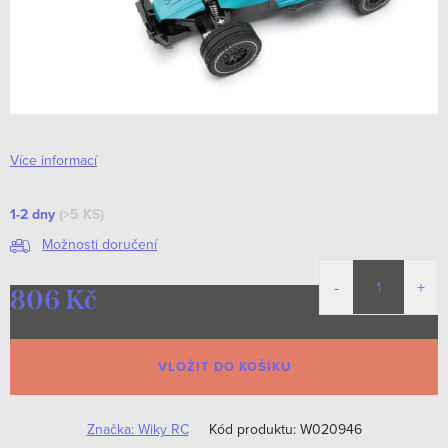
Více informací
1-2 dny
(>5 KS)
Možnosti doručení
806 Kč
Měrná
cena:
VLOŽIT DO KOŠÍKU
Značka:
Wiky RC
Kód produktu:
W020946