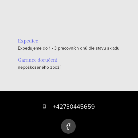
Expedice
Expedujeme do 1 - 3 pracovních dnů dle stavu skladu
Garance doručení
nepoškozeného zboží
Z
á
+42730445659
p
a
t