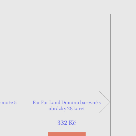
é moře 5
Far Far Land Domino barevné s
Far Far
obrázky 28 karet
332 Kč