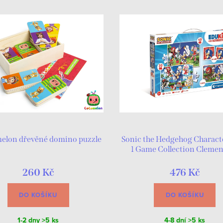
lon dřevěné domino puzzle
Sonic the Hedgehog Characte
1 Game Collection Cleme
260 Kč
476 Kč
DO KOŠÍKU
DO KOŠÍKU
1-2 dny
>5 ks
4-8 dní
>5 ks