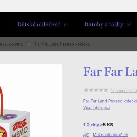
u
Dětské oblečení
Batohy a tašky
esa, domina
Far Far Land Pexeso kolečka
Far Far L
Neohodnoceno
Far Far Land Pexeso kolečka.
Více informací
1-2 dny
>5 KS
Možnosti doručení