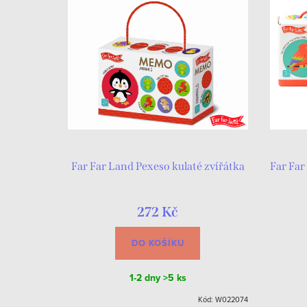
Far Far Land Pexeso kulaté zvířátka
Far Far
272 Kč
DO KOŠÍKU
1-2 dny
>5 ks
Kód:
W022074