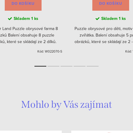
DO KOŠÍKU
DO KOŠÍKU
Skladem
1 ks
Skladem
1 ks
r Land Puzzle obrysové farma 8
Puzzle obrysové pro děti, moti
zků Balení obsahuje 8 puzzle
zvířátka. Balení obsahuje 5 p
ků, které se skládají ze 2 dílků.
obrázků, které se skládají ze 2 -
né obrázky a speciální klikaté
Kód:
W022070-S
Kód:
stříhání dodávají hře více...
Mohlo by Vás zajímat