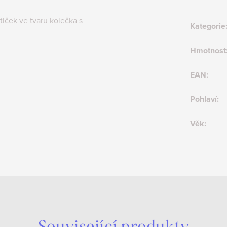
tiček ve tvaru kolečka s
Kategorie
Hmotnost
EAN
:
Pohlaví
:
Věk
:
Související produkty