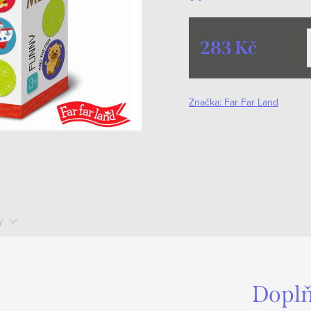
283 Kč
Měrná
cena:
Značka:
Far Far Land
y
Doplň