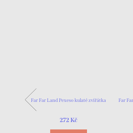
rázky pro
Far Far Land Pexeso kulaté zvířátka
Far Fa
272 Kč