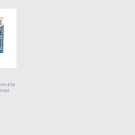
rs 4 in
ntoni