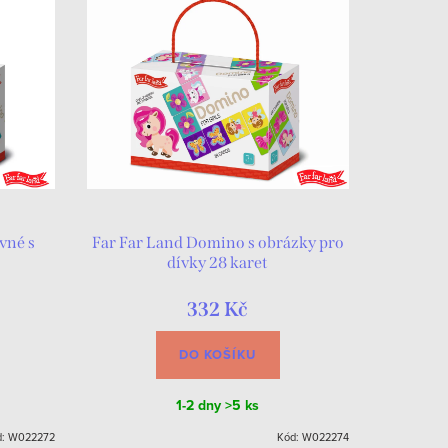
vné s
Far Far Land Domino s obrázky pro
dívky 28 karet
332 Kč
DO KOŠÍKU
1-2 dny
>5 ks
d:
W022272
Kód:
W022274