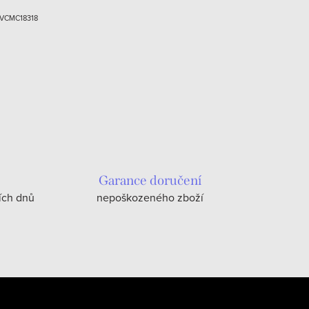
VCMC18318
Garance doručení
ích dnů
nepoškozeného zboží