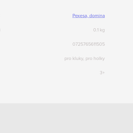
:
Pexesa, domina
:
0.1 kg
0725765611505
pro kluky, pro holky
3+