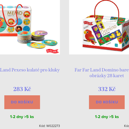
 Land Pexeso kulaté pro kluky
Far Far Land Domino bare
obrázky 28 karet
283 Kč
332 Kč
DO KOŠÍKU
DO KOŠÍKU
1-2 dny
>5 ks
1-2 dny
>5 ks
Kód:
W022273
Kó