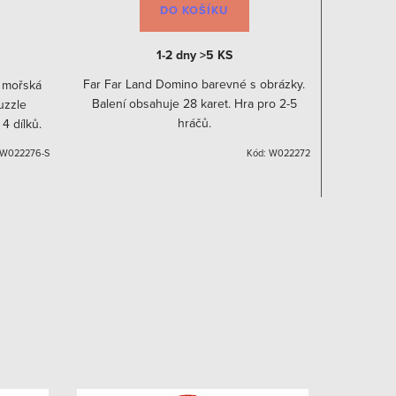
DO KOŠÍKU
1-2 dny
>5 KS
Far Far Land Domino barevné s obrázky.
Far Far L
v mořská
Balení obsahuje 28 karet. Hra pro 2-5
Balení 
uzzle
hráčů.
 4 dílků.
W022276-S
Kód:
W022272