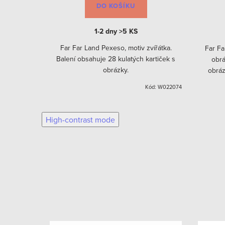
DO KOŠÍKU
1-2 dny
>5 KS
pro dívky.
Far Far Land Pexeso, motiv zvířátka.
Far Fa
a pro 2-5
Balení obsahuje 28 kulatých kartiček s
obrá
obrázky.
obráz
Barev
Kód:
W022274
Kód:
W022074
High-contrast mode