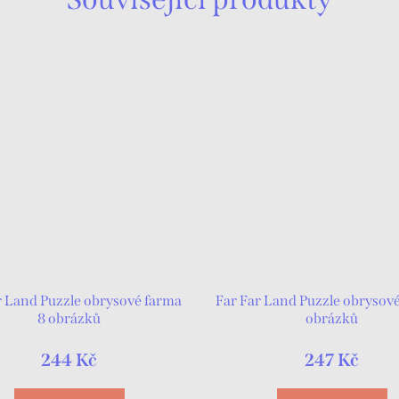
r Land Puzzle obrysové farma
Far Far Land Puzzle obrysov
8 obrázků
obrázků
244 Kč
247 Kč