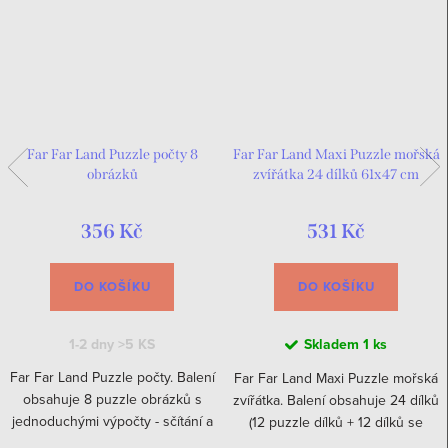
Far Far Land Puzzle počty 8
Far Far Land Maxi Puzzle mořská
obrázků
zvířátka 24 dílků 61x47 cm
356 Kč
531 Kč
DO KOŠÍKU
DO KOŠÍKU
1-2 dny
>5 KS
Skladem
1 ks
Far Far Land Puzzle počty. Balení
Far Far Land Maxi Puzzle mořská
obsahuje 8 puzzle obrázků s
zvířátka. Balení obsahuje 24 dílků
jednoduchými výpočty - sčítání a
(12 puzzle dílků + 12 dílků se
odčítaní do 10. Obrázky se
zvířátky). Složené 61x47 cm.