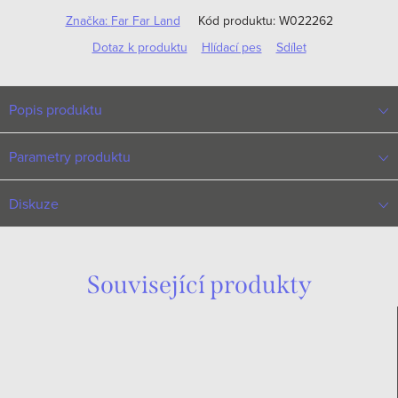
Značka:
Far Far Land
Kód produktu:
W022262
Dotaz k produktu
Hlídací pes
Sdílet
Popis produktu
Parametry produktu
Diskuze
Související produkty