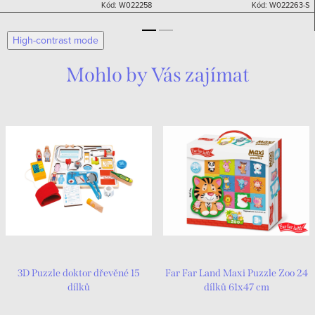
Kód:
W022258
Kód:
W022263-S
skládají z trojic dílků.
High-contrast mode
Mohlo by Vás zajímat
3D Puzzle doktor dřevěné 15
Far Far Land Maxi Puzzle Zoo 24
dílků
dílků 61x47 cm