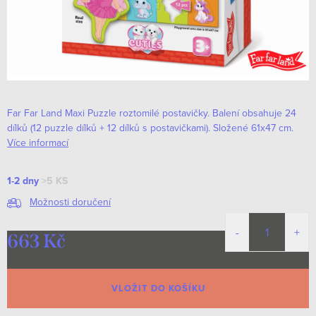
Far Far Land Maxi Puzzle roztomilé postavičky. Balení obsahuje 24
dílků (12 puzzle dílků + 12 dílků s postavičkami). Složené 61x47 cm.
Více informací
1-2 dny
>5 KS
Možnosti doručení
663 Kč
Měrná
cena:
VLOŽIT DO KOŠÍKU