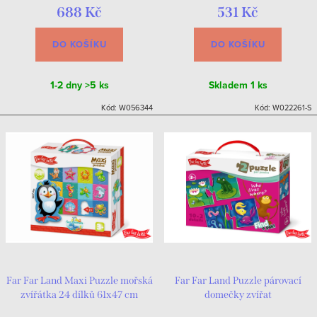
688 Kč
531 Kč
DO KOŠÍKU
DO KOŠÍKU
1-2 dny
>5 ks
Skladem
1 ks
Kód:
W056344
Kód:
W022261-S
Far Far Land Maxi Puzzle mořská
Far Far Land Puzzle párovací
zvířátka 24 dílků 61x47 cm
domečky zvířat