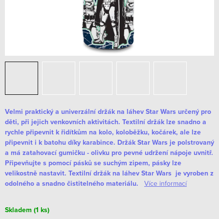
Velmi praktický a univerzální držák na láhev Star Wars určený pro
děti, při jejich venkovních aktivitách. Textilní držák lze snadno a
rychle připevnit k řidítkům na kolo, koloběžku, kočárek, ale lze
připevnit i k batohu díky karabince. Držák Star Wars je polstrovaný
a má zatahovací gumičku - olivku pro pevné udržení nápoje uvnitř.
Připevňujte s pomocí pásků se suchým zipem, pásky lze
velikostně nastavit. Textilní držák na láhev Star Wars je vyroben z
odolného a snadno čistitelného materiálu.
Více informací
Skladem
(1 ks)