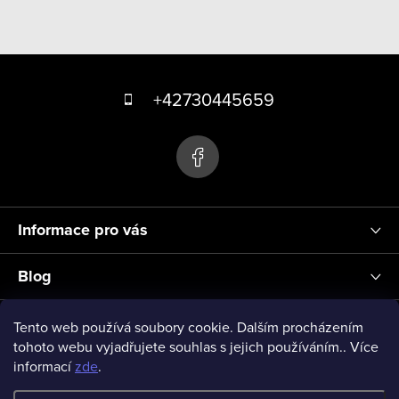
Z
á
+42730445659
p
a
t
í
Informace pro vás
Blog
Přihlášení
Tento web používá soubory cookie. Dalším procházením
tohoto webu vyjadřujete souhlas s jejich používáním.. Více
informací
zde
.
vseprodeti-eu