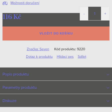
Možnosti doručení
116 Kč
Měrná
cena:
VLOŽIT DO KOŠÍKU
Značka:
Seven
Kód produktu:
9220
Dotaz k produktu
Hlídací pes
Sdílet
Popis produktu
Parametry produktu
Diskuze