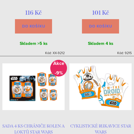
116 Kč
101 Kč
DO KOŠÍKU
DO KOŠÍKU
Skladem
>5 ks
Skladem
4 ks
Kód:
XX-9212
Kód:
9215
-9%
SADA 4 KS CHRÁNIČE KOLEN A
CYKLISTICKÉ RUKAVICE STAR
LOKTŮ STAR WARS
WARS