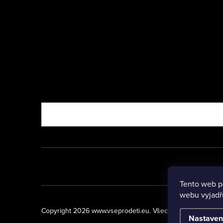
Nebo vyzkoušejte
Tento web p
webu vyjadřu
Copyright 2026
www.vseprodeti.eu
. Všechna práva vyhraz
Nastaven