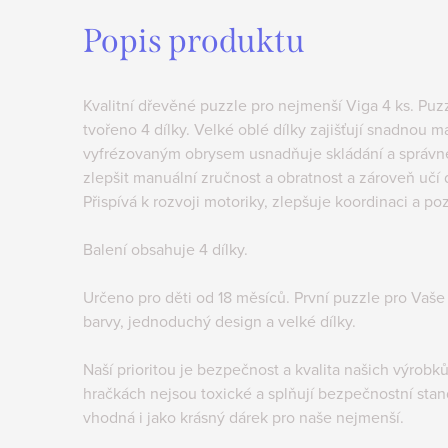
Popis produktu
Kvalitní dřevěné puzzle pro nejmenší Viga 4 ks. Pu
tvořeno 4 dílky. Velké oblé dílky zajišťují snadnou m
vyfrézovaným obrysem usnadňuje skládání a správn
zlepšit manuální zručnost a obratnost a zároveň učí d
Přispívá k rozvoji motoriky, zlepšuje koordinaci a po
Balení obsahuje 4 dílky.
Určeno pro děti od 18 měsíců. První puzzle pro Vaše
barvy, jednoduchý design a velké dílky.
Naší prioritou je bezpečnost a kvalita našich výrobků
hračkách nejsou toxické a splňují bezpečnostní stan
vhodná i jako krásný dárek pro naše nejmenší.