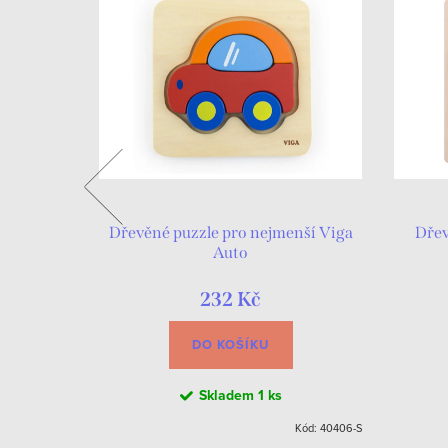
14x14 cm
Dřevěné puzzle pro nejmenší Viga
Dřev
Auto
232 Kč
DO KOŠÍKU
Skladem
1 ks
W036467-2-S
Kód:
40406-S