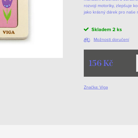
rozvoji motoriky, zlepšuje k
jako krásný dárek pro naše 
Skladem
2 ks
Možnosti doručení
156 Kč
Měrná
cena:
Značka:
Viga