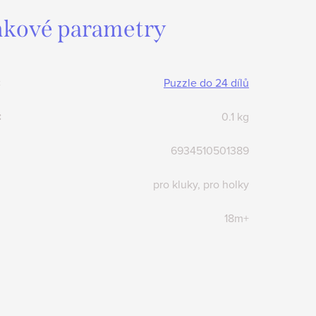
kové parametry
:
Puzzle do 24 dílů
:
0.1 kg
6934510501389
pro kluky, pro holky
18m+