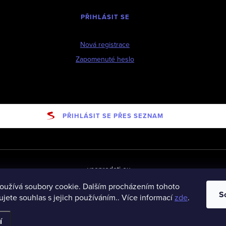
PŘIHLÁSIT SE
Nová registrace
Zapomenuté heslo
PŘIHLÁSIT SE PŘES SEZNAM
vseprodeti-eu
oužívá soubory cookie. Dalším procházením tohoto
S
jete souhlas s jejich používáním.. Více informací
zde
.
ena.
í