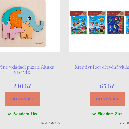
ěné vkládací puzzle Akuku
Kreativní set dřevěná vkl
SLONÍK
240 Kč
65 Kč
DO KOŠÍKU
DO KOŠÍKU
Skladem
1 ks
Skladem
2 ks
Kód:
47520-S
Kód:
W