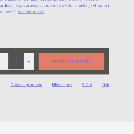
oordinaci a pozorovací schopnosti dítěte.
Hračka je vhodná i
nejmenší.
Více informací
VLOŽIT DO KOŠÍKU
Dotaz k produktu
Hlídací pes
Sdílet
Tisk