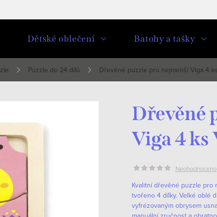
u
Dětské oblečení
Batohy a tašky
zle
Puzzle do 24 dílů
Dřevěné puzzle pro nejmenší Viga 4 k
Dřevěné p
Viga 4 ks
Neohodnoceno
Kvalitní dřevěné puzzle pro
tvořeno 4 dílky. Velké oblé d
vyfrézovaným obrysem usnad
manuální zručnost a obratnos