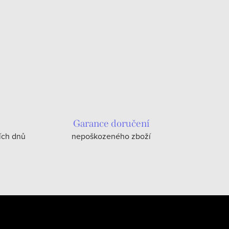
Garance doručení
ích dnů
nepoškozeného zboží