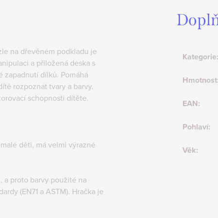
Doplň
zzle na dřevěném podkladu je
Kategorie
anipulaci a přiložená deska s
é zapadnutí dílků. Pomáhá
Hmotnost
ítě rozpoznat tvary a barvy.
zorovací schopnosti dítěte.
EAN
:
Pohlaví
:
 malé děti, má velmi výrazné
Věk
:
, a proto barvy použité na
dardy (EN71 a ASTM). Hračka je