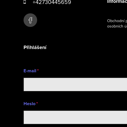
Informac
+42730445659
p
a
Obchodní p
osobních ú
t
í
Přihlášení
E-mail
Heslo