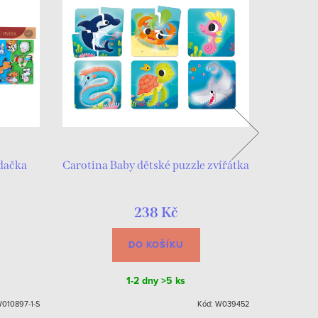
ádačka
Carotina Baby dětské puzzle zvířátka
Sk
238 Kč
DO KOŠÍKU
1-2 dny
>5 ks
010897-1-S
Kód:
W039452