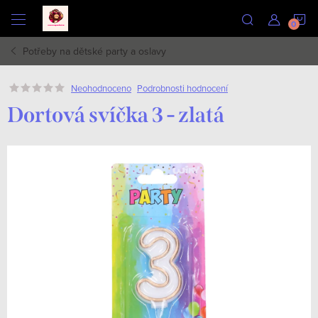
Přejít
N
na
obsah
Potřeby na dětské party a oslavy
K
Podrobnosti hodnocení
Neohodnoceno
Dortová svíčka 3 - zlatá