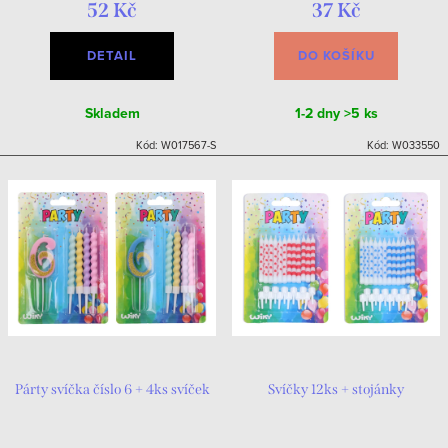
52 Kč
37 Kč
DETAIL
DO KOŠÍKU
Skladem
1-2 dny
>5 ks
Kód:
W017567-S
Kód:
W033550
Párty svíčka číslo 6 + 4ks svíček
Svíčky 12ks + stojánky