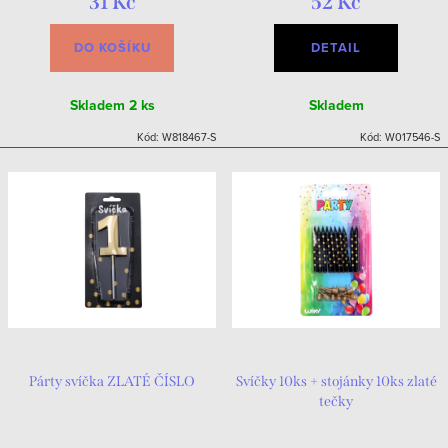
31 Kč
52 Kč
DO KOŠÍKU
DETAIL
Skladem
2 ks
Skladem
Kód:
W818467-S
Kód:
W017546-S
Párty svíčka ZLATÉ ČÍSLO
Svíčky 10ks + stojánky 10ks zlaté
tečky