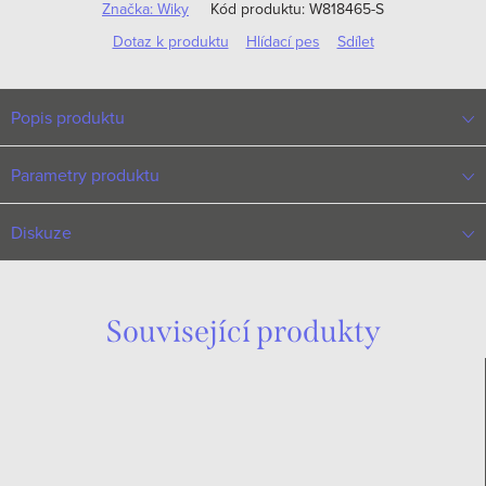
Značka:
Wiky
Kód produktu:
W818465-S
Dotaz k produktu
Hlídací pes
Sdílet
Popis produktu
Parametry produktu
Diskuze
Související produkty