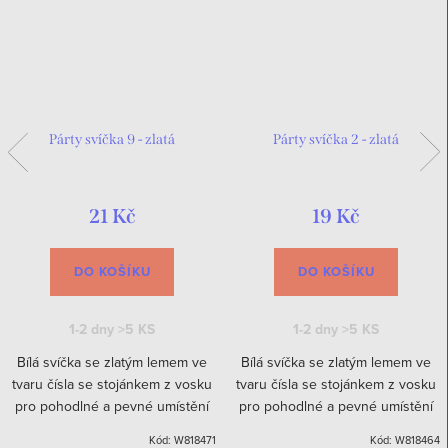
Párty svíčka 9 - zlatá
Párty svíčka 2 - zlatá
21 Kč
19 Kč
DO KOŠÍKU
DO KOŠÍKU
1-2 dny
>5 KS
1-2 dny
>5 KS
Bílá svíčka se zlatým lemem ve
Bílá svíčka se zlatým lemem ve
tvaru čísla se stojánkem z vosku
tvaru čísla se stojánkem z vosku
pro pohodlné a pevné umístění
pro pohodlné a pevné umístění
na dort.
na dort.
Kód:
W818471
Kód:
W818464