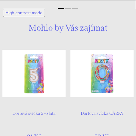
High-contrast mode
Mohlo by Vás zajímat
Dortová svíčka 5 - zlatá
Dortová svíčka ČÁRKY