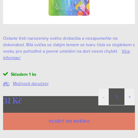
Oslavte třetí narozeniny svého drobečka a nezapomeňte na
dokonalost. Bílá svíčka se zlatým lemem ve tvaru čísla se stojánkem z
vosku pro pohodlné a pevné umístění na dort nesmí chybět.
Více
informací
Skladem
1 ks
Možnosti doručení
31 Kč
Měrná
cena:
VLOŽIT DO KOŠÍKU