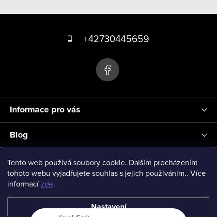
Z
á
+42730445659
p
a
t
í
Informace pro vás
Blog
Přihlášení
Tento web používá soubory cookie. Dalším procházením
tohoto webu vyjadřujete souhlas s jejich používáním.. Více
informací
zde
.
vseprodeti-eu
Nastavení