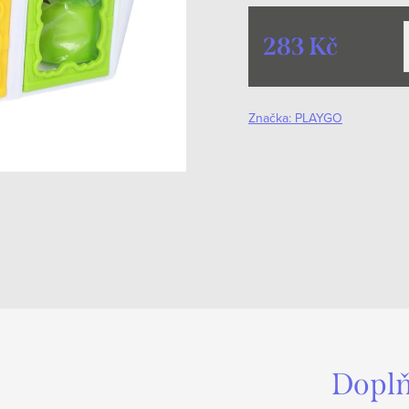
283 Kč
Měrná
cena:
Značka:
PLAYGO
Doplň