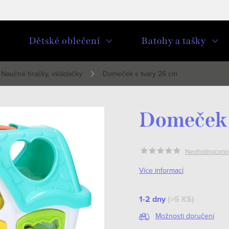
u
Dětské oblečení
Batohy a tašky
Naučné hračky, vkládačky
Domeček s tvary 26 cm
Domeček 
Neohodnoceno
Více informací
1-2 dny
(>5 KS)
Možnosti doručení