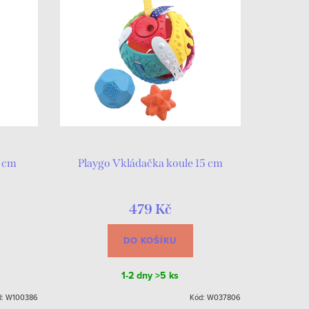
2 cm
Playgo Vkládačka koule 15 cm
479 Kč
DO KOŠÍKU
1-2 dny
>5 ks
d:
W100386
Kód:
W037806