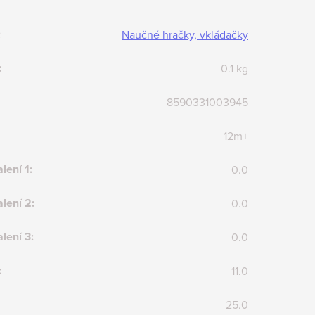
:
Naučné hračky, vkládačky
:
0.1 kg
8590331003945
12m+
lení 1
:
0.0
lení 2
:
0.0
lení 3
:
0.0
:
11.0
25.0