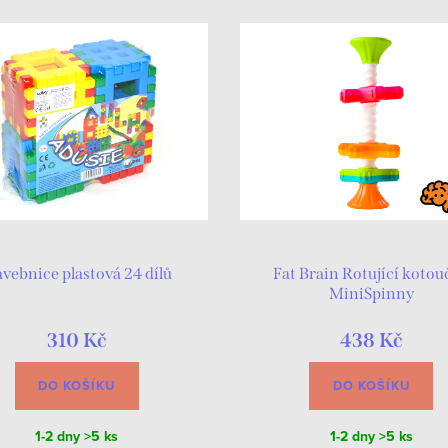
avebnice plastová 24 dílů
Fat Brain Rotující kotou
MiniSpinny
310 Kč
438 Kč
DO KOŠÍKU
DO KOŠÍKU
1-2 dny
>5 ks
1-2 dny
>5 ks