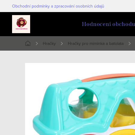
Přejít
Obchodní podmínky a zpracování osobních údajů
na
obsah
Hodnocení obchod
Hračky
Hračky pro miminka a batolata
Domů