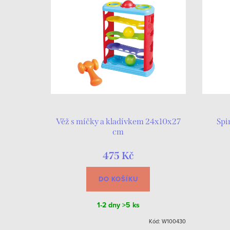
Věž s míčky a kladívkem 24x10x27
Spi
cm
475 Kč
DO KOŠÍKU
1-2 dny
>5 ks
Kód:
W100430