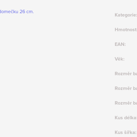
 domečku 26 cm.
Kategorie
Hmotnost
EAN
:
Věk
:
Rozměr ba
Rozměr ba
Rozměr ba
Kus délka
Kus šířka
: