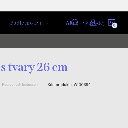
NÁKU
Podle motivu
Akce - výprodej
KOŠÍ
s tvary 26 cm
Kód produktu:
W100394
Podrobnosti hodnocení