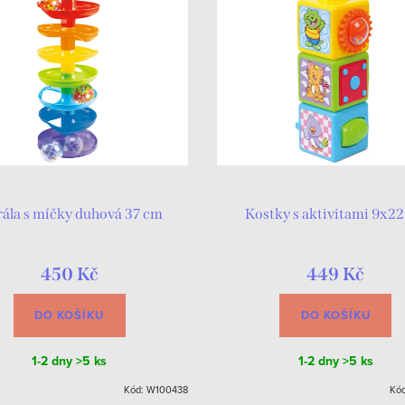
rála s míčky duhová 37 cm
Kostky s aktivitami 9x2
450 Kč
449 Kč
DO KOŠÍKU
DO KOŠÍKU
1-2 dny
>5 ks
1-2 dny
>5 ks
Kód:
W100438
Kó