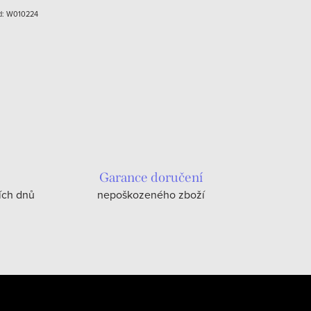
d:
W010224
Garance doručení
ích dnů
nepoškozeného zboží