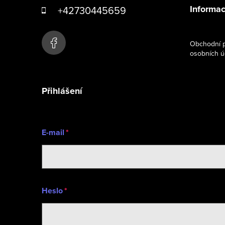
á
Informac
+42730445659
p
a
Obchodní p
osobních ú
t
í
Přihlášení
E-mail
Heslo