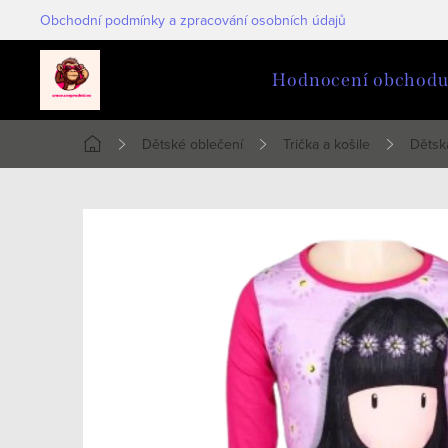
Přejít
Obchodní podmínky a zpracování osobních údajů
na
obsah
Hodnocení obchod
Dětské oblečení
Trička a košile
Dětsk
Domů