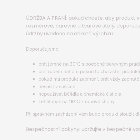
ÚDRŽBA A PRANÍ: pokud chcete, aby produkt vy
rozměrově, barevně a tvarově stálý, doporuč
údržby uvedena na etiketě výrobku.
Doporučujeme:
prát jemně na 30°C s podobně barevným prád
prát rubem nahoru pokud to charakter produk
pokud má produkt zapínání, prát vždy zapnuté
nesušit v sušičce
nepoužívat bělidla a chemická čistidla
žehlit max na 110°C z rubové strany
Při správném zacházení vám bude produkt sloužit d
Bezpečnostní pokyny: udržujte v bezpečné vz