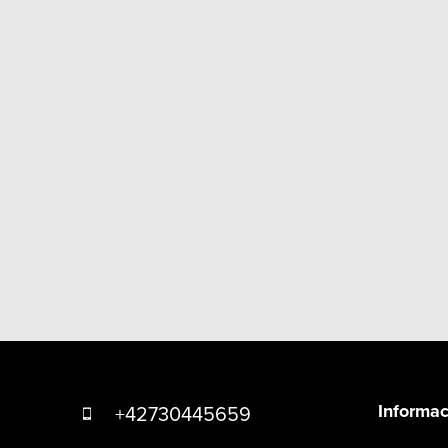
Z
á
Informac
+42730445659
p