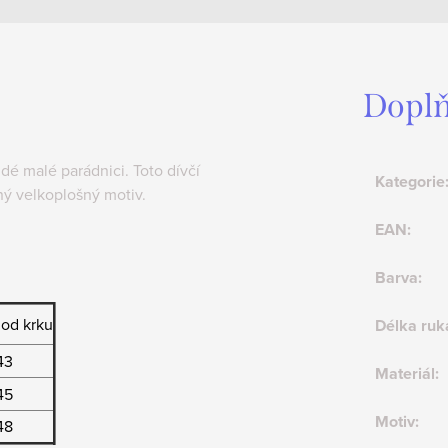
Doplň
dé malé parádnici. Toto dívčí
Kategorie
ný velkoplošný motiv.
EAN
:
Barva
:
od krku
Délka ruk
43
Materiál
:
45
Motiv
:
48