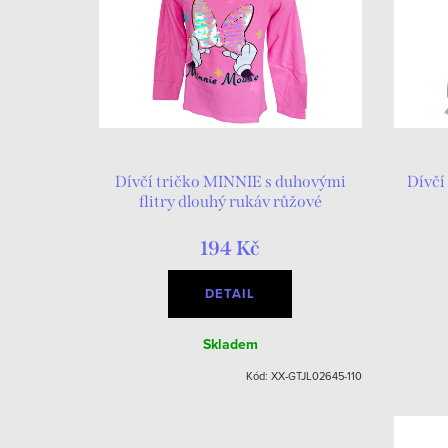
Dívčí tričko MINNIE s duhovými
Dívčí
flitry dlouhý rukáv růžové
194 Kč
DETAIL
Skladem
Kód:
XX-GTJL02645-110