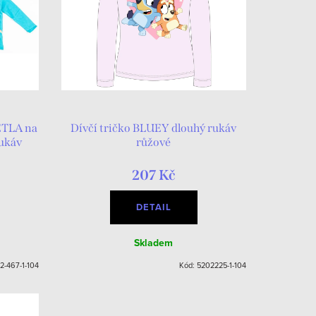
ĚTLA na
Dívčí tričko BLUEY dlouhý rukáv
rukáv
růžové
207 Kč
DETAIL
Skladem
2-467-1-104
Kód:
5202225-1-104