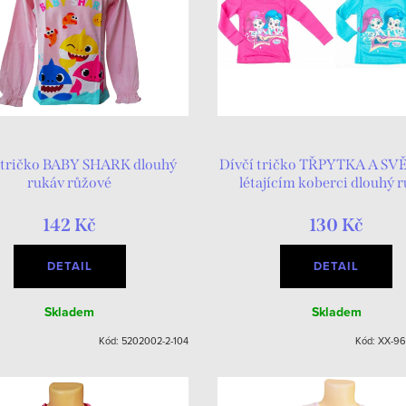
 tričko BABY SHARK dlouhý
Dívčí tričko TŘPYTKA A SV
rukáv růžové
létajícím koberci dlouhý 
142 Kč
130 Kč
DETAIL
DETAIL
Skladem
Skladem
Kód:
5202002-2-104
Kód:
XX-96