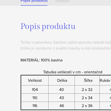
Popis produktu
Diskuze
Popis produktu
Tričko s panenkou Santoro udělá spoustu radosti kaž
tričko je vyrobeno z kvalitní bavlny a má celobavlně
MATERIÁL: 100% bavlna
Tabulka velikostí v cm - orientačně
Velikost
Délka
Šířka
Rukáv 
104
40
2 x 32
110
43
2 x 34
116
46
2 x 36