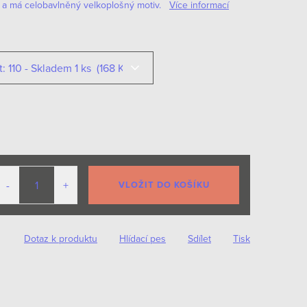
y a má celobavlněný velkoplošný motiv.
Více informací
VLOŽIT DO KOŠÍKU
Dotaz k produktu
Hlídací pes
Sdílet
Tisk