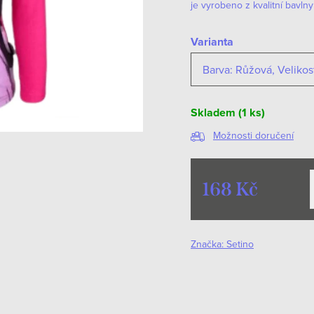
je vyrobeno z kvalitní bavln
Varianta
Skladem
(1 ks)
Možnosti doručení
168 Kč
Měrná
cena:
Značka:
Setino