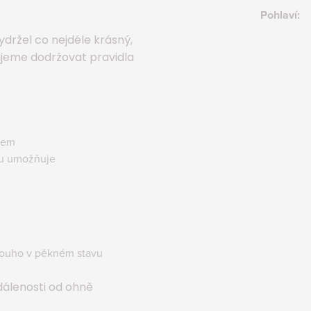
Pohlaví
:
držel co nejdéle krásný,
ujeme dodržovat pravidla
lem
tu umožňuje
louho v pěkném stavu
dálenosti od ohně