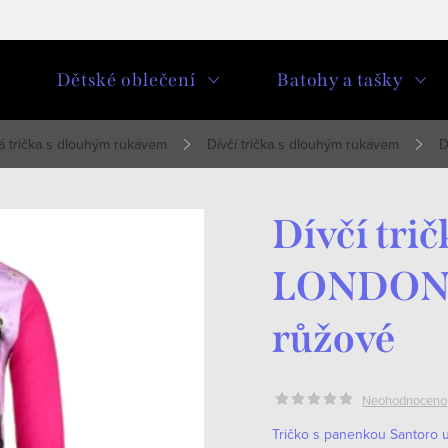
u
Dětské oblečení
Batohy a tašky
á trička s dlouhým rukávem
Dívčí trička s dlouhým rukávem
D
Dívčí tr
LONDON 
růžové
Neohodnoceno
Tričko s panenkou Santoro ud