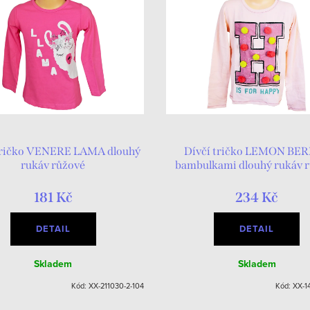
tričko VENERE LAMA dlouhý
Dívčí tričko LEMON BER
rukáv růžové
bambulkami dlouhý rukáv 
181 Kč
234 Kč
DETAIL
DETAIL
Skladem
Skladem
Kód:
XX-211030-2-104
Kód:
XX-1