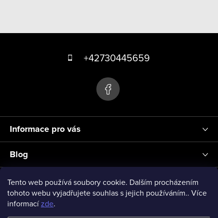
Z
á
+42730445659
p
a
t
í
Informace pro vás
Blog
Přihlášení
Tento web používá soubory cookie. Dalším procházením
tohoto webu vyjadřujete souhlas s jejich používáním.. Více
informací
zde
.
vseprodeti-eu