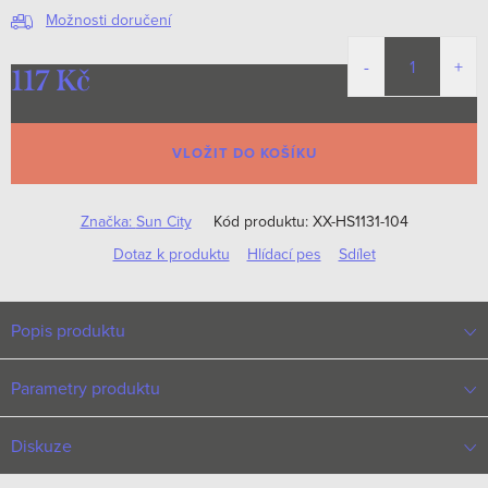
Možnosti doručení
117 Kč
Měrná
cena:
VLOŽIT DO KOŠÍKU
Značka:
Sun City
Kód produktu:
XX-HS1131-104
Dotaz k produktu
Hlídací pes
Sdílet
Popis produktu
Parametry produktu
Diskuze