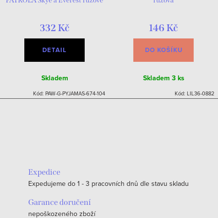
PATROLA Skye a Everest růžové
růžová
332 Kč
146 Kč
DETAIL
DO KOŠÍKU
Skladem
Skladem
3 ks
Kód:
PAW-G-PYJAMAS-674-104
Kód:
LIL36-0882
Expedice
Expedujeme do 1 - 3 pracovních dnů dle stavu skladu
Garance doručení
nepoškozeného zboží