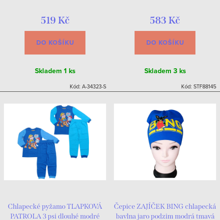
chlopněmi
519 Kč
583 Kč
DO KOŠÍKU
DO KOŠÍKU
Skladem
1 ks
Skladem
3 ks
Kód:
A-34323-S
Kód:
STF88145
Chlapecké pyžamo TLAPKOVÁ
Čepice ZAJÍČEK BING chlapecká
PATROLA 3 psi dlouhé modré
bavlna jaro podzim modrá tmavá