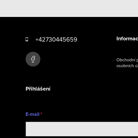
Z
á
Informac
+42730445659
p
a
Obchodní p
osobních ú
t
í
Přihlášení
E-mail