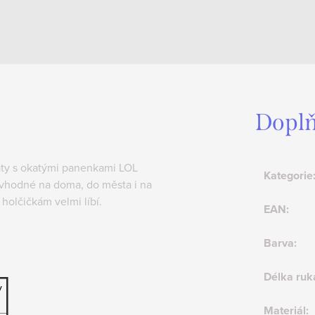
Doplň
šaty s okatými panenkami LOL
Kategorie
y vhodné na doma, do města i na
 holčičkám velmi líbí.
EAN
:
Barva
:
Délka ruk
v
Materiál
: