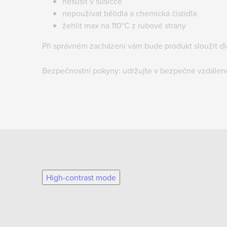
nesušit v sušičce
nepoužívat bělidla a chemická čistidla
žehlit max na 110°C z rubové strany
Při správném zacházení vám bude produkt sloužit d
Bezpečnostní pokyny: udržujte v bezpečné vzdálen
High-contrast mode