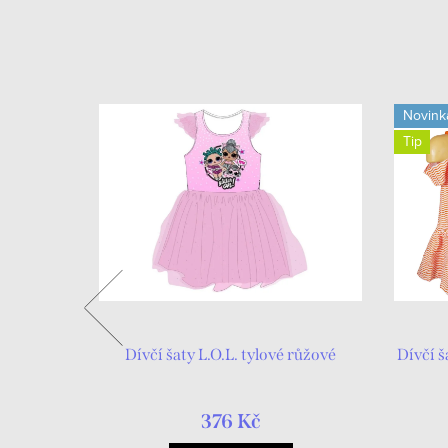
Novink
Tip
žové jedna
Dívčí šaty L.O.L. tylové růžové
Dívčí š
376 Kč