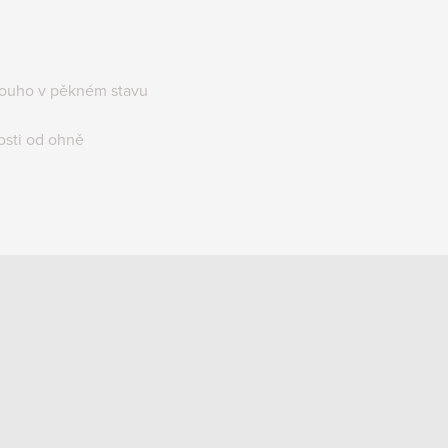
louho v pěkném stavu
osti od ohně