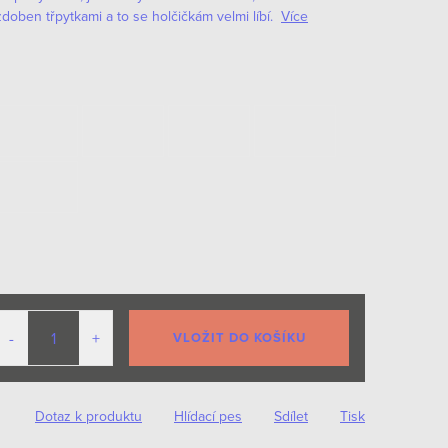
zdoben třpytkami a to se holčičkám velmi líbí.
Více
VLOŽIT DO KOŠÍKU
Dotaz k produktu
Hlídací pes
Sdílet
Tisk