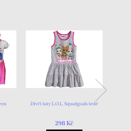
ueen
Dívčí šaty L.O.L. Squadgoals šedé
Luxusní d
298 Kč