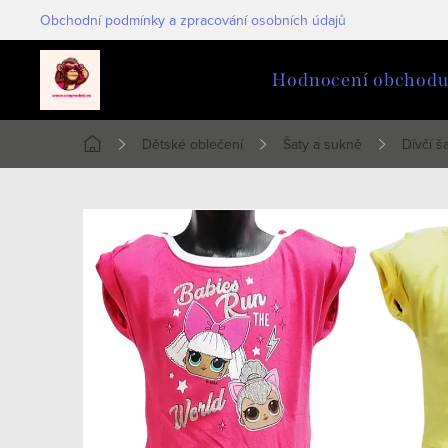
Přejít
Obchodní podmínky a zpracování osobních údajů
na
obsah
Hodnocení obchod
Dětské oblečení
Šaty a sukně
Dívčí ša
Domů