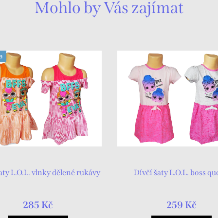
Mohlo by Vás zajímat
a
aty L.O.L. vlnky dělené rukávy
Dívčí šaty L.O.L. boss q
285 Kč
259 Kč