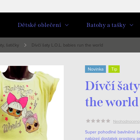
u
Dětské oblečení
Batohy a tašky
ty, šatičky
Dívčí šaty L.O.L. babies run the world
Novinka
Tip
Dívčí šaty
the world
Neohodnoceno
Super pohodlné bavlněné šat
nabízejí dostatek prostoru 