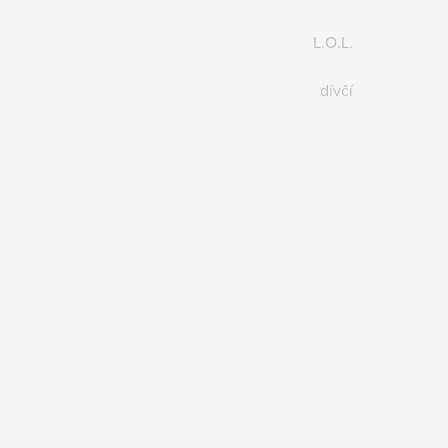
L.O.L.
dívčí