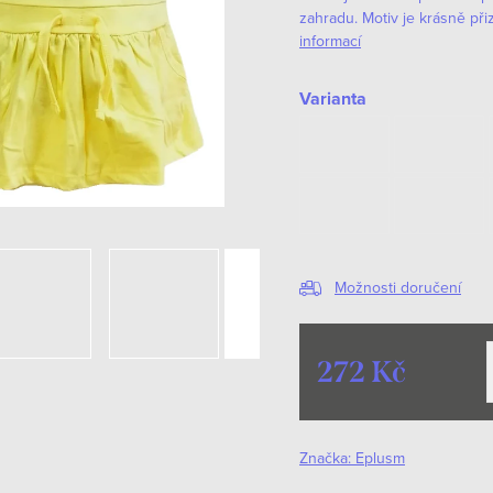
zahradu. Motiv je krásně při
informací
Varianta
Možnosti doručení
272 Kč
Měrná
cena:
Značka:
Eplusm