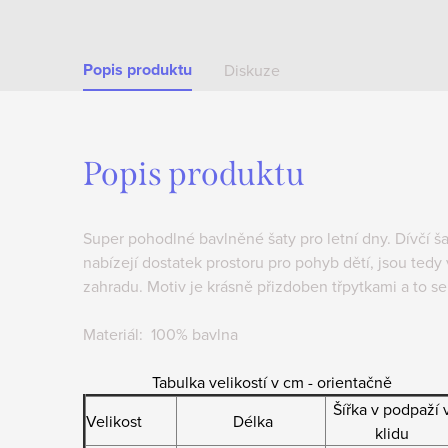
Popis produktu
Diskuze
Popis produktu
Super pohodlné bavlněné šaty pro letní dny. Dívčí 
nabízejí dostatek prostoru pro pohyb dětí, jsou ted
zahradu. Motiv je krásně přizdoben třpytkami a to se
Materiál: 100% bavlna
Tabulka velikostí v cm - orientačně
Šířka v podpaží 
Velikost
Délka
klidu