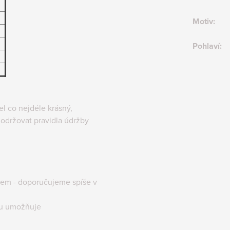
Motiv
:
Pohlaví
:
 co nejdéle krásný,
održovat pravidla údržby
lem - doporučujeme spíše v
tu umožňuje