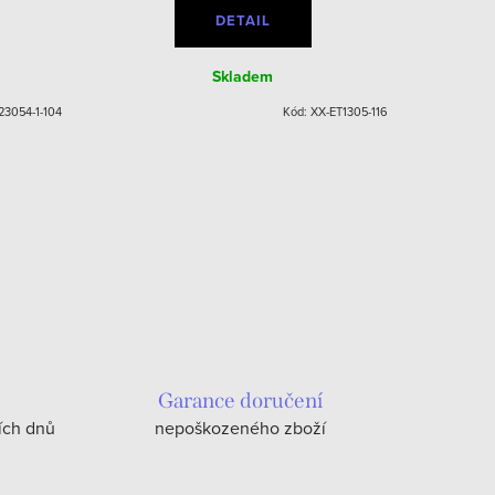
DETAIL
Skladem
23054-1-104
Kód:
XX-ET1305-116
Garance doručení
ích dnů
nepoškozeného zboží