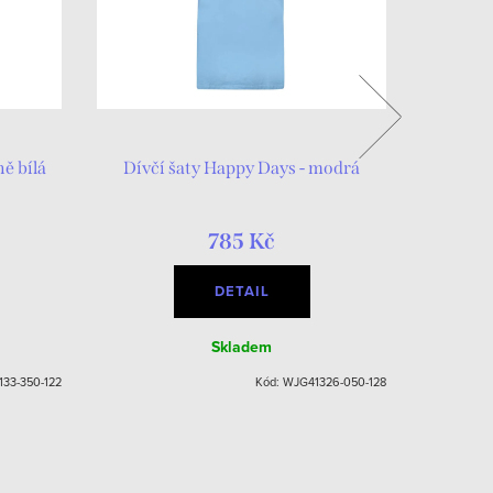
ně bílá
Dívčí šaty Happy Days - modrá
Dívčí š
785 Kč
DETAIL
Skladem
33-350-122
Kód:
WJG41326-050-128