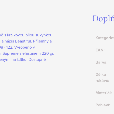
Doplň
vě s krajkovou bílou sukýnkou
Kategorie
 a nápis Beautiful. Příjemný a
98 - 122. Vyrobeno v
EAN
:
a: Supreme s elastanem 220 gr.
denými na štítku! Dostupné
Barva
:
Délka
rukávů
:
Materiál
:
Pohlaví
: