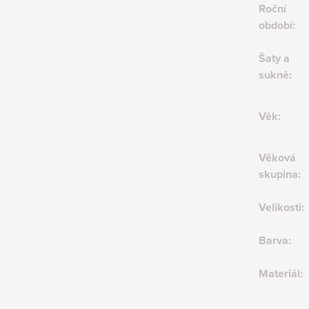
Roční
období
:
Šaty a
sukně
:
Věk
:
Věková
skupina
:
Velikosti
:
Barva
:
Materiál
: