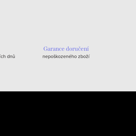
Garance doručení
ích dnů
nepoškozeného zboží