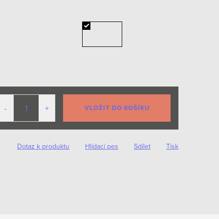
VLOŽIT DO KOŠÍKU
Dotaz k produktu
Hlídací pes
Sdílet
Tisk