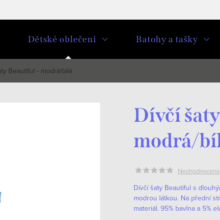
u
Dětské oblečení
Batohy a tašky
aty Beautiful - modrá/bílá
Dívčí šaty
modrá/bí
Neohodnoceno
Dívčí šaty Beautiful s dlou
modrou látkou. Na přední str
materiál. 95% bavlna a 5% ela