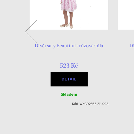
ialová
Dívčí šaty Beautiful - růžová/bílá
Dí
523 Kč
DETAIL
Skladem
555-390-098
Kód:
WKG92565-211-098