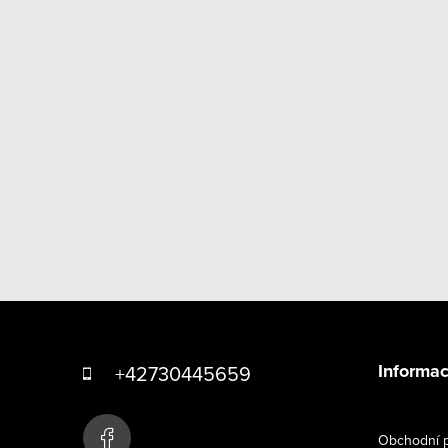
Z
á
Informac
+42730445659
p
a
Obchodní p