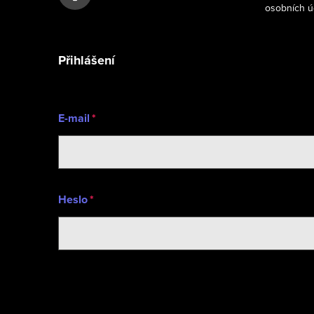
osobních ú
t
í
Přihlášení
E-mail
Heslo