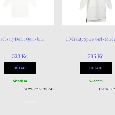
včí šaty Don't Quit - bílá
Dívčí šaty Spice Girl - Mléč
523 Kč
785 Kč
DETAIL
DETAIL
Skladem
Skladem
Kód:
WTG02856-300-140
Kód:
WTG321