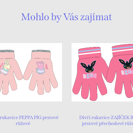
Mohlo by Vás zajímat
 rukavice PEPPA PIG prstové
Dívčí rukavice ZAJÍČEK 
růžové
prstové přechodové růž