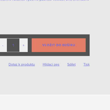
VLOŽIT DO KOŠÍKU
Dotaz k produktu
Hlídací pes
Sdílet
Tisk