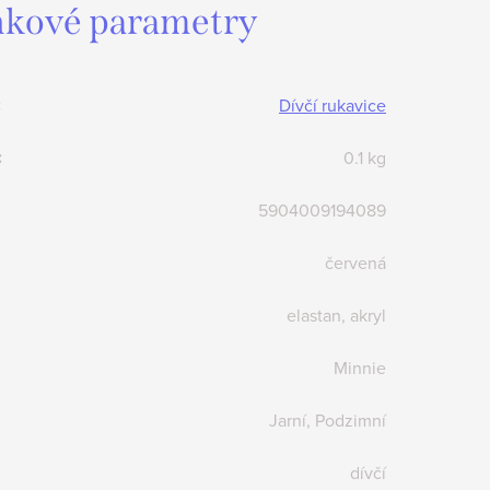
kové parametry
:
Dívčí rukavice
:
0.1 kg
5904009194089
červená
elastan, akryl
Minnie
Jarní, Podzimní
dívčí