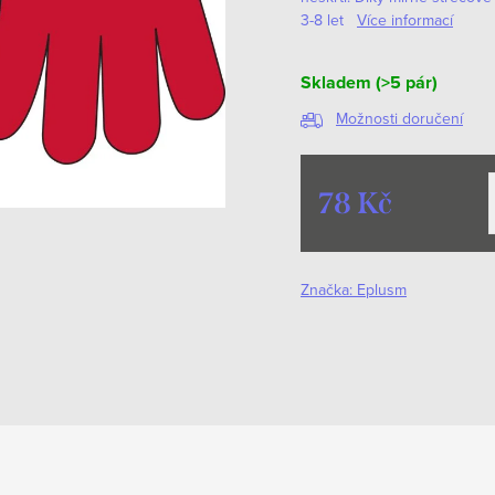
3-8 let
Více informací
Skladem
(>5 pár)
Možnosti doručení
78 Kč
Měrná
cena:
Značka:
Eplusm