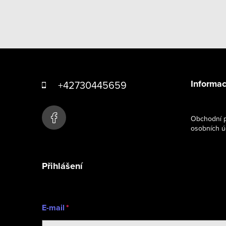
Z
á
Informac
+42730445659
p
a
Obchodní p
osobních ú
t
í
Přihlášení
E-mail