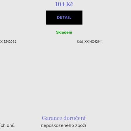
104 Kč
DETAIL
Skladem
XX-5242092
Kód:
XX-HO4214-1
Garance doručení
ích dnů
nepoškozeného zboží