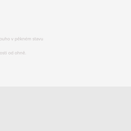
louho v pěkném stavu
osti od ohně.