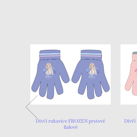
cí MINNIE
Dívčí rukavice FROZEN prstové
Dívčí
fialové