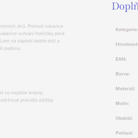
Doplň
imních dnů. Prstové rukavice
Kategorie
Rukavice ochrání holčičky před
Lem na zápěstí dobře drží a
Hmotnost
ně padnou.
EAN
:
Barva
:
Materiál
:
 co nejdéle krásný,
održovat pravidla údržby
Motiv
:
Období
:
Pohlaví
: