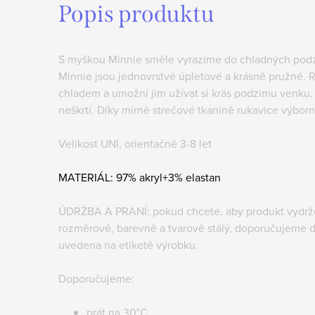
Popis produktu
S myškou Minnie směle vyrazíme do chladných podz
Minnie jsou jednovrstvé úpletové a krásně pružné. 
chladem a umožní jim užívat si krás podzimu venku. 
neškrtí. Díky mírně strečové tkanině rukavice výbor
Velikost UNI, orientačně 3-8 let
MATERIÁL: 97% akryl+3% elastan
ÚDRŽBA A PRANÍ: pokud chcete, aby produkt vydržel
rozměrově, barevně a tvarově stálý, doporučujeme d
uvedena na etiketě výrobku.
Doporučujeme:
prát na 30°C