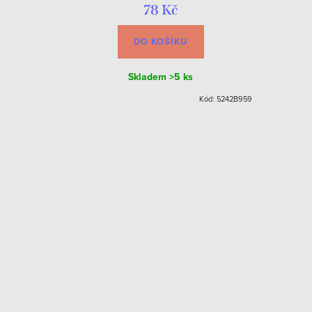
78 Kč
DO KOŠÍKU
Skladem
>5 ks
X-HS4052-1-52
Kód:
5242B959