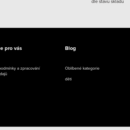
dle stavu skladu
e pro vás
Blog
odmínky a zpracování
Oblíbené kategorie
dajů
děti