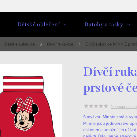
u
Dětské oblečení
Batohy a tašky
Dětské rukavice
Dívčí rukavice
Dívčí rukavice MINNIE prs
Dívčí ru
prstové č
Neohodnoceno
S myškou Minnie směle vyra
Minnie jsou jednovrstvé úpl
chladem a umožní jim užívat
neškrtí. Díky mírně strečov