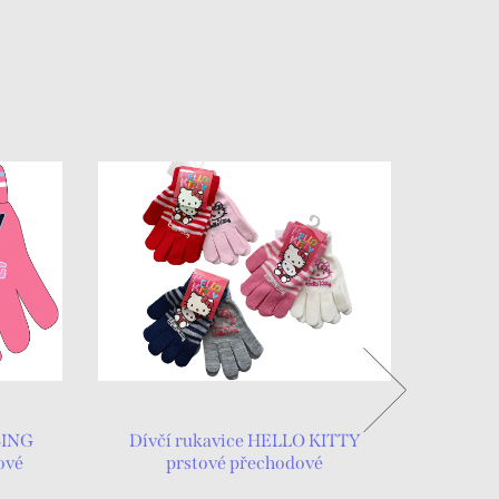
BING
Dívčí rukavice HELLO KITTY
Dívčí r
ové
prstové přechodové
pr