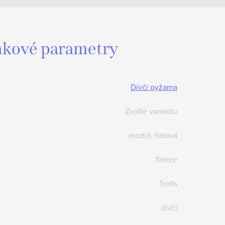
kové parametry
:
Dívčí pyžama
Zvolte variantu
modrá, fialová
fleece
Trolls
dívčí