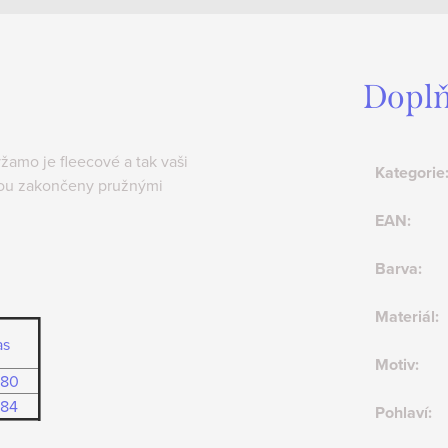
Doplň
yžamo je fleecové a tak vaši
Kategorie
sou zakončeny pružnými
EAN
:
Barva
:
Materiál
:
as
Motiv
:
-80
-84
Pohlaví
: