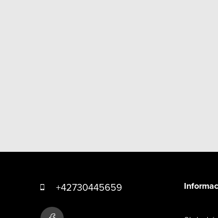
Z
á
Informac
+42730445659
p
a