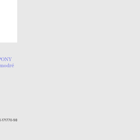
 PONY
-modré
-171770-98