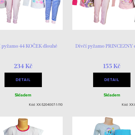
í pyžamo 44 KOČEK dlouhé
Dívčí pyžamo PRINCEZNY 
234 Kč
155 Kč
DETAIL
DETAIL
Skladem
Skladem
Kód:
XX-5204007-1-110
Kód:
XX-