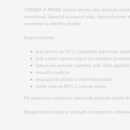
ÚDRŽBA A PRANÍ: pokud chcete, aby produkt vydržel
rozměrově, barevně a tvarově stálý, doporučujeme d
uvedena na etiketě výrobku.
Doporučujeme:
prát jemně na 30°C s podobně barevným prád
prát rubem nahoru pokud to charakter produk
pokud má produkt zapínání, prát vždy zapnuté
nesušit v sušičce
nepoužívat bělidla a chemická čistidla
žehlit max na 110°C z rubové strany
Při správném zacházení vám bude produkt sloužit d
Bezpečnostní pokyny: udržujte v bezpečné vzdálen