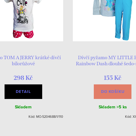
o TOM A JERRY krátké dívčí
Dívčí pyžamo MY LITTLE
bílorůžové
Rainbow Dash dlouhé šedo
298 Kč
155 Kč
DETAIL
DO KOŠÍKU
Skladem
Skladem
>5 ks
Kód:
MO-5204688/1/110
Kód:
XX