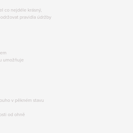
 co nejdéle krásný,
održovat pravidla údržby
lem
tu umožňuje
louho v pěkném stavu
osti od ohně