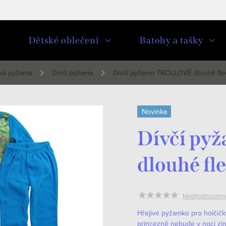
u
Dětské oblečení
Batohy a tašky
ká pyžama
Dívčí pyžama
Dívčí pyžamo TROLLOVÉ dlouhé fle
Novinka
Dívčí p
dlouhé fl
Neohodnoceno
Hřejivé pyžamko pro holčičky 
princezně nebude v noci zi