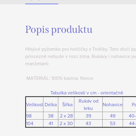
Popis produktu
Hřejivé pyžamko pro holčičky s Trollíky. Toto dívčí p
princezně nebude v noci zima. Rukávy i nohavice j
manžetami
MATERIÁL: 100% bavlna, fleece
Tabulka velikostí v cm - orientačně
Rukáv od
Velikost
Délka
Šířka
Nohavice
P
krku
98
38
2 x 28
39
49
40
104
41
2 x 30
43
53
44