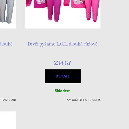
dlouhé
Dívčí pyžamo L.O.L. dlouhé růžové
234 Kč
DETAIL
Skladem
ET2125-1-98
Kód:
XX-LOL19-069-1-104