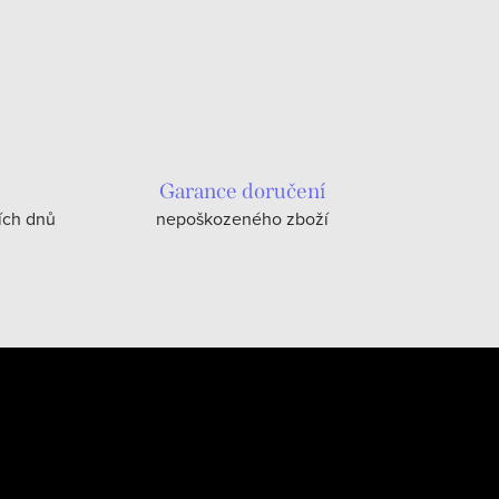
Garance doručení
ích dnů
nepoškozeného zboží