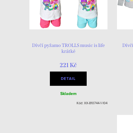
Dívčí pyžamo TROLLS music is life
Dívč
krátké
221 Kč
DETAIL
Skladem
Kód:
XX-810744-1-104