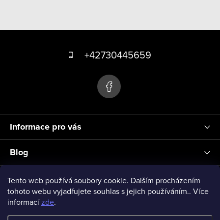
Z
á
+42730445659
p
a
t
í
Informace pro vás
Blog
Přihlášení
Tento web používá soubory cookie. Dalším procházením
tohoto webu vyjadřujete souhlas s jejich používáním.. Více
informací
zde
.
vseprodeti-eu