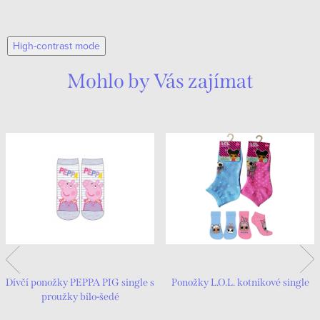
High-contrast mode
Mohlo by Vás zajímat
Dívčí ponožky PEPPA PIG single s
Ponožky L.O.L. kotníkové single
proužky bílo-šedé