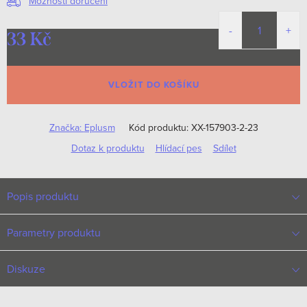
Možnosti doručení
33 Kč
Měrná
cena:
VLOŽIT DO KOŠÍKU
Značka:
Eplusm
Kód produktu:
XX-157903-2-23
Dotaz k produktu
Hlídací pes
Sdílet
Popis produktu
Parametry produktu
Diskuze