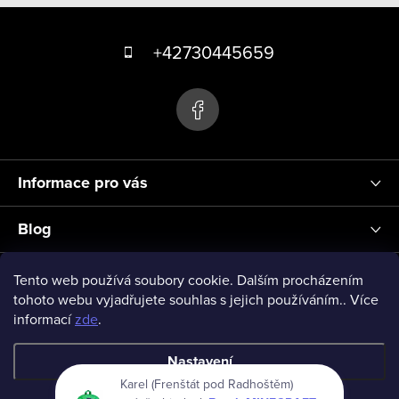
Z
á
+42730445659
p
a
t
í
Informace pro vás
Blog
Přihlášení
Tento web používá soubory cookie. Dalším procházením
tohoto webu vyjadřujete souhlas s jejich používáním.. Více
informací
zde
.
vseprodeti-eu
Nastavení
Karel (Frenštát pod Radhoštěm)