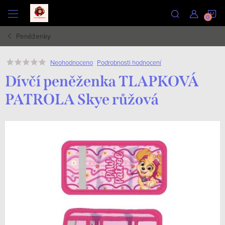
Přejít
N
na
obsah
Peněženky
K
Podrobnosti hodnocení
Neohodnoceno
Dívčí peněženka TLAPKOVÁ
PATROLA Skye růžová