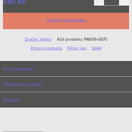
146 Kč
Měrná
cena:
VLOŽIT DO KOŠÍKU
Značka:
Setino
Kód produktu:
PAW36-0875
Dotaz k produktu
Hlídací pes
Sdílet
Popis produktu
Parametry produktu
Diskuze