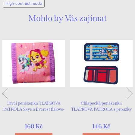
High-contrast mode
Mohlo by Vás zajímat
Dívčí peněženka TLAPKOVÁ
Chlapecká peněženka
PATROLA Skye a Everest fialovo-
TLAPKOVÁ PATROLA s proužky
růžová
modrá
168 Kč
146 Kč