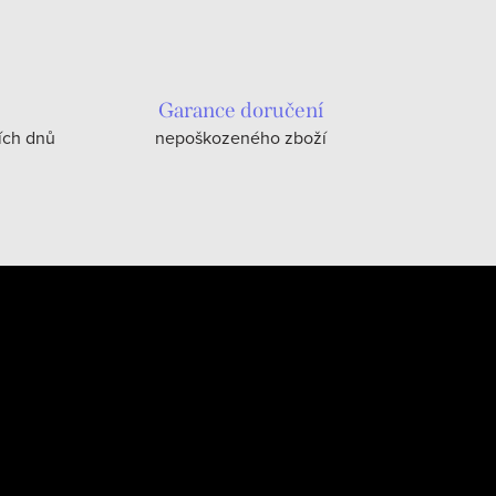
Garance doručení
ích dnů
nepoškozeného zboží