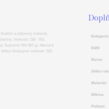
Doplň
Kvalitní a příjmený materiál,
Kategorie
avlna. Velikosti: 128 - 152.
ka: Supreme 150-160 gr. Návod k
EAN
:
štítku! Dostupné velikosti: 128 -
Barva
:
Délka ruk
Materiál
:
Mikina
:
Pohlaví
: