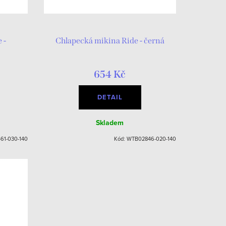
 -
Chlapecká mikina Ride - černá
654 Kč
DETAIL
Skladem
61-030-140
Kód:
WTB02846-020-140