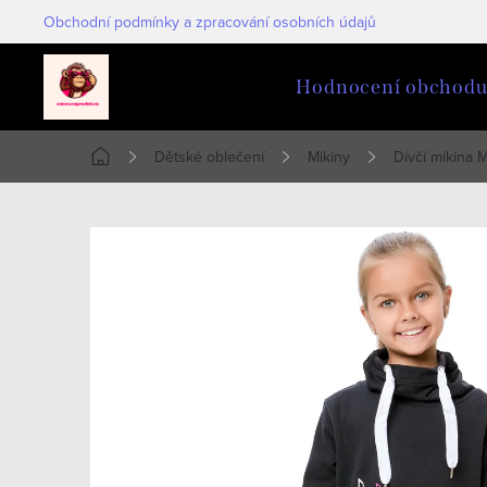
Přejít
Obchodní podmínky a zpracování osobních údajů
na
obsah
Hodnocení obchod
Dětské oblečení
Mikiny
Dívčí mikina 
Domů