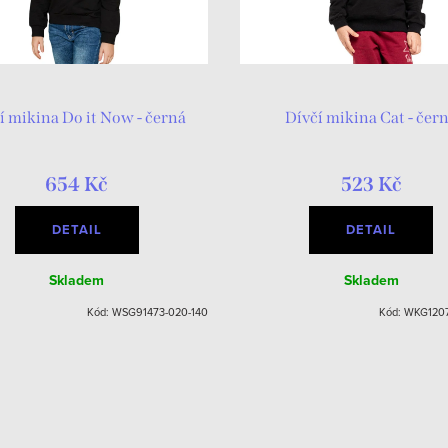
í mikina Do it Now - černá
Dívčí mikina Cat - čer
654 Kč
523 Kč
DETAIL
DETAIL
Skladem
Skladem
Kód:
WSG91473-020-140
Kód:
WKG1207