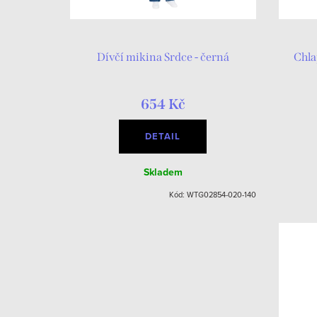
Dívčí mikina Srdce - černá
Chla
654 Kč
DETAIL
Skladem
Kód:
WTG02854-020-140