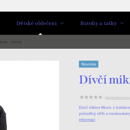
u
Dětské oblečení
Batohy a tašky
Music - černá
Novinka
Dívčí mik
Neohodnoceno
Dívčí mikina Music z kolekce 
pohodlný střih a neokoukaný 
informací