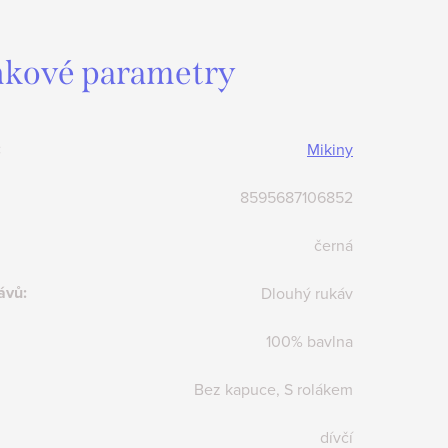
kové parametry
:
Mikiny
8595687106852
černá
ávů
:
Dlouhý rukáv
100% bavlna
Bez kapuce, S rolákem
dívčí