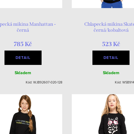
pecká mikina Manhattan -
Chlapecká mikina Skate
černá
černá/kobaltová
785 Kč
523 Kč
DETAIL
DETAIL
Skladem
Skladem
Kód:
WJB92607-020-128
Kód:
WSB914