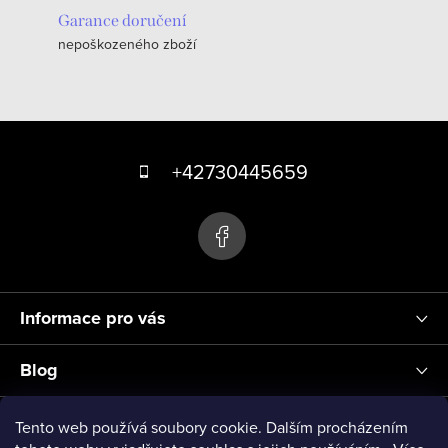
Garance doručení
nepoškozeného zboží
Z
á
+42730445659
p
a
t
í
Informace pro vás
Blog
Přihlášení
Tento web používá soubory cookie. Dalším procházením