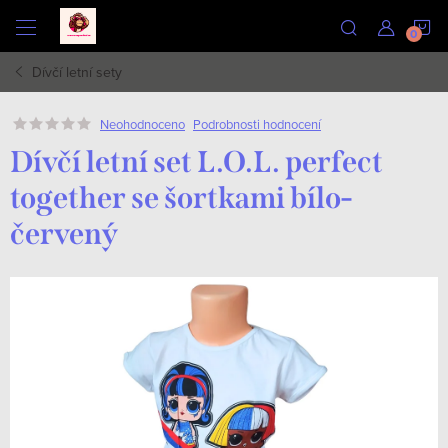
Přejít
N
na
obsah
Dívčí letní sety
K
Podrobnosti hodnocení
Neohodnoceno
Dívčí letní set L.O.L. perfect
together se šortkami bílo-
červený