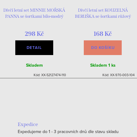
Dívčí letní set MINNIE MOŘSKÁ
Dívčí letní set KOUZELNÁ
PANNA se šortkami bílo-modrý
BERUŠKA se šortkami růžový
298 Kč
168 Kč
DETAIL
DO KOŠÍKU
Skladem
Skladem
1 ks
Kód:
XX-52127474-110
Kód:
XX-970-003-104
Expedice
Expedujeme do 1 - 3 pracovních dnů dle stavu skladu