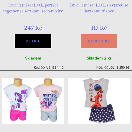
Dívčí letní set L.O.L. perfect
Dívčí letní set L.O.L. s kytarou se
together se šortkami šedo-modrý
šortkami růžový
247 Kč
117 Kč
DETAIL
DO KOŠÍKU
Skladem
Skladem
2 ks
Kód:
XX-UE1138-1-110
Kód:
XX-LOL-18-250-98