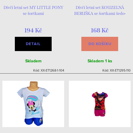
Dívčí letní set MY LITTLE PONY
Dívčí letní set KOUZELNÁ
se šortkami
BERUŠKA se šortkami šedo-
modrý
194 Kč
168 Kč
DETAIL
DO KOŠÍKU
Skladem
Skladem
1 ks
Kód:
XX-ET1268-1-104
Kód:
XX-ET1295-110