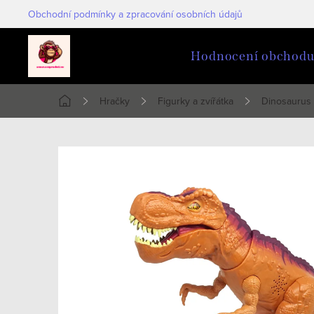
Přejít
Obchodní podmínky a zpracování osobních údajů
na
obsah
Hodnocení obchod
Hračky
Figurky a zvířátka
Dinosaurus 
Domů