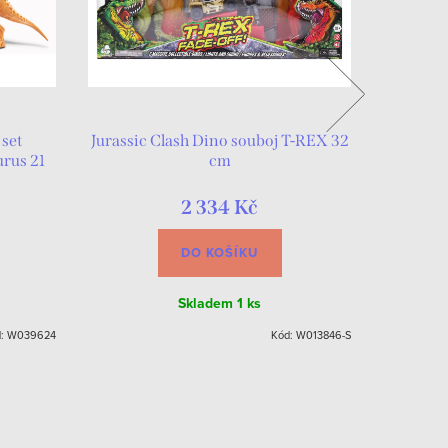
 set
Jurassic Clash Dino souboj T-REX 32
Dinosaur
rus 21
cm
2 334 Kč
DO KOŠÍKU
Skladem
1 ks
d:
W039624
Kód:
W013846-S