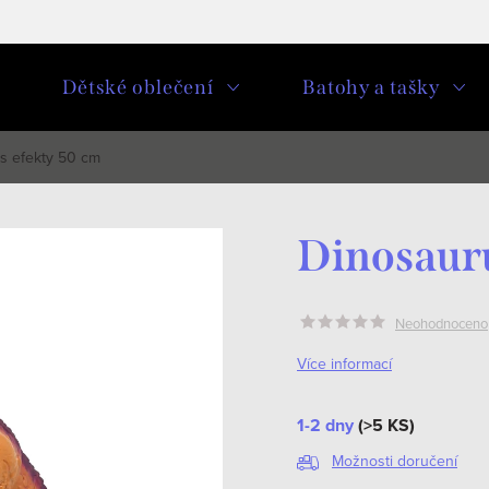
u
Dětské oblečení
Batohy a tašky
s efekty 50 cm
Dinosauru
Neohodnoceno
Více informací
1-2 dny
(>5 KS)
Možnosti doručení