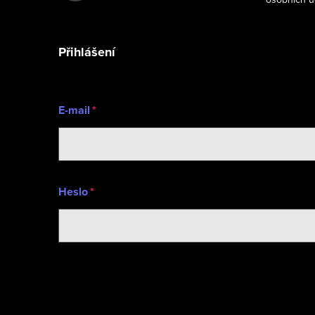
t
í
Přihlášení
E-mail
Heslo