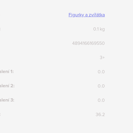
:
Figurky a zvířátka
:
0.1 kg
4894166169550
3+
lení 1
:
0.0
lení 2
:
0.0
lení 3
:
0.0
:
36.2