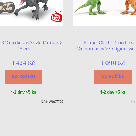
 RC na dálkové ovládání šedý
Primal Clash! Dino bitva
45 cm
Carnotaurus VS Gigantosau
cm
1 424 Kč
1 090 Kč
DO KOŠÍKU
DO KOŠÍKU
1-2 dny
>5 ks
1-2 dny
>5 ks
Kód:
W007727
Kó