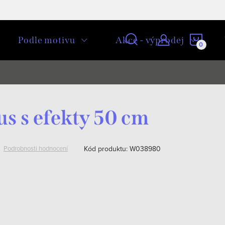
NÁKU
Podle motivu
Akce - výprodej
KOŠÍ
s s efekty 50 cm
Kód produktu:
W038980
Podrobnosti hodnocení