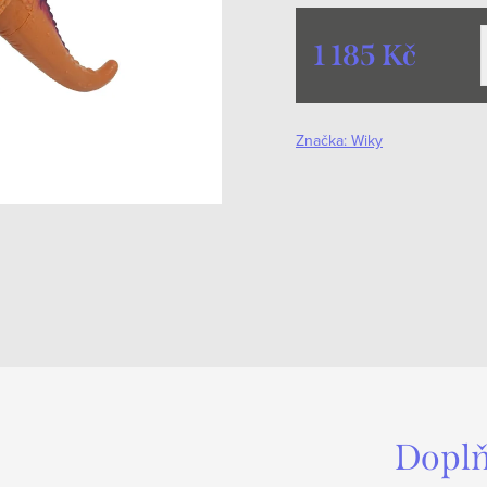
1 185 Kč
Měrná
cena:
Značka:
Wiky
Doplň