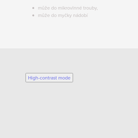
může do mikrovlnné trouby,
může do myčky nádobí
High-contrast mode