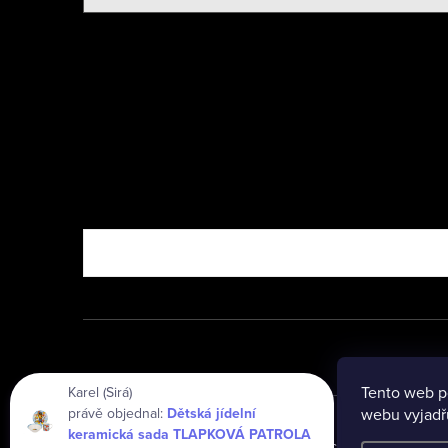
Nebo vyzkoušejte
Tento web p
Karel (Sirá)
právě objednal:
Dětská jídelní
webu vyjadřu
keramická sada TLAPKOVÁ PATROLA
Copyright 2026
www.vseprodeti.eu
. Všechna práva vyhraz