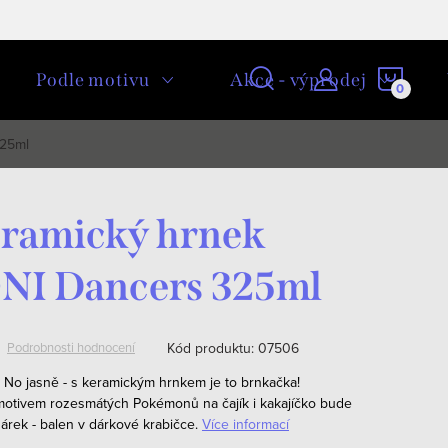
NÁKU
Podle motivu
Akce - výprodej
KOŠÍ
325ml
eramický hrnek
I Dancers 325ml
Kód produktu:
07506
Podrobnosti hodnocení
 No jasně - s keramickým hrnkem je to brnkačka!
motivem rozesmátých Pokémonů na čajík i kakajíčko bude
árek - balen v dárkové krabičce.
Více informací