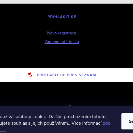
PŘIHLÁSIT SE
Nová registrace
Zapomenuté heslo
PŘIHLÁSIT SE PŘES SEZNAM
vseprodeti-eu
oužívá soubory cookie. Dalším procházením tohoto
S
jete souhlas s jejich používáním.. Více informací
zde
.
ena.