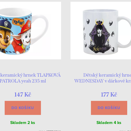
 keramický hrnek TLAPKOVÁ
Dětský keramický hrn
PATROLA yeah 235 ml
WEDNESDAY v dárkové kr
147 Kč
177 Kč
DO KOŠÍKU
DO KOŠÍKU
Skladem
2 ks
Skladem
4 ks