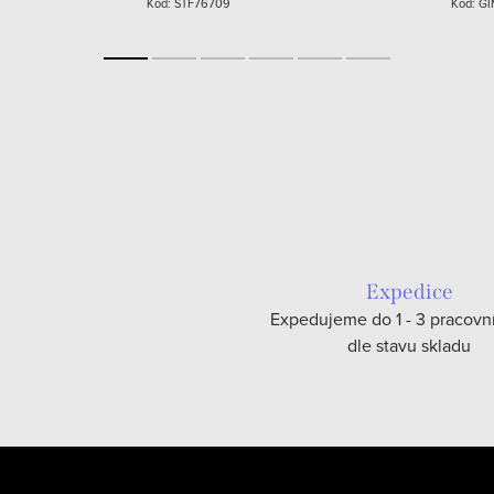
Kód:
STF76709
Kód:
GI
Expedice
Expedujeme do 1 - 3 pracovn
dle stavu skladu