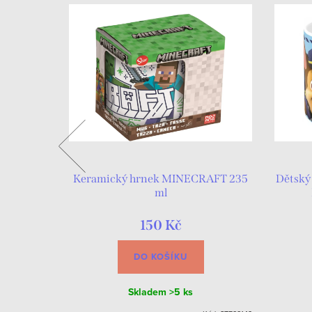
 400 ml
Keramický hrnek MINECRAFT 235
Dětský
ml
150 Kč
DO KOŠÍKU
Skladem
>5 ks