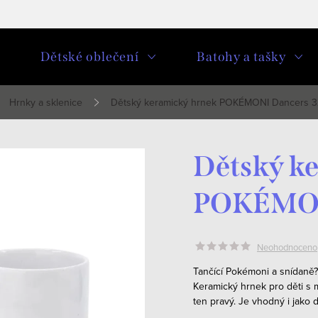
u
Dětské oblečení
Batohy a tašky
Hrnky a sklenice
Dětský keramický hrnek POKÉMONI Dancers 
Dětský k
POKÉMON
Neohodnoceno
Tančící Pokémoni a snídaně?
Keramický hrnek pro děti s 
ten pravý.
Je vhodný i jako d