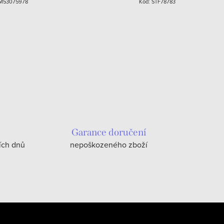
M53075978
Kód:
STF78783
Garance doručení
ích dnů
nepoškozeného zboží