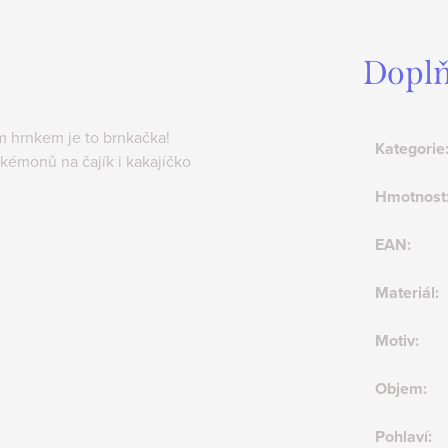
Doplň
m hrnkem je to brnkačka!
Kategorie
kémonů na čajík i kakajíčko
Hmotnost
EAN
:
Materiál
:
Motiv
:
Objem
:
Pohlaví
: