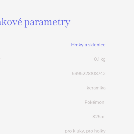
kové parametry
:
Hrnky a sklenice
:
0.1 kg
5995228108742
keramika
Pokémoni
325ml
pro kluky, pro holky