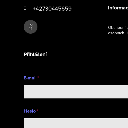
á
Informac
+42730445659
p
a
Obchodní p
osobních ú
t
í
Přihlášení
E-mail
Heslo