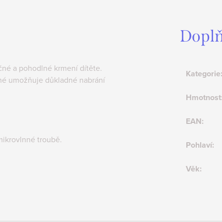
Doplň
ečné a pohodlné krmení dítěte.
Kategorie
iné umožňuje důkladné nabrání
Hmotnost
EAN
:
mikrovlnné troubě.
Pohlaví
:
Věk
: