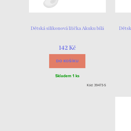
Dětská silikonová lžička Akuku bílá
Dětsk
142 Kč
DO KOŠÍKU
Skladem
1 ks
Kód:
39473-S