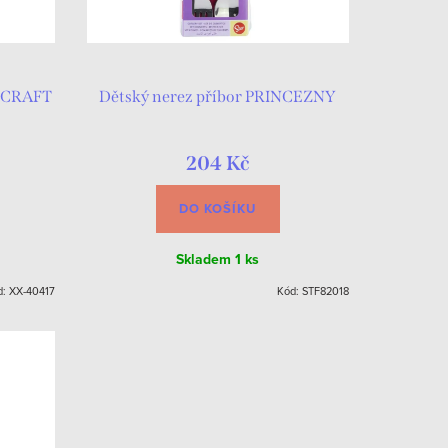
NECRAFT
Dětský nerez příbor PRINCEZNY
204 Kč
DO KOŠÍKU
Skladem
1 ks
d:
XX-40417
Kód:
STF82018