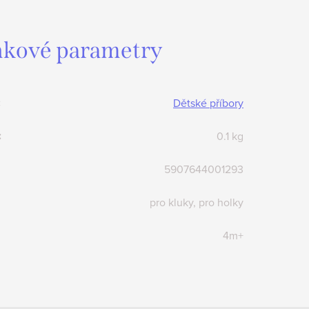
kové parametry
:
Dětské příbory
:
0.1 kg
5907644001293
pro kluky, pro holky
4m+