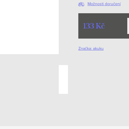
Možnosti doručení
133 Kč
Měrná
cena:
Značka:
akuku