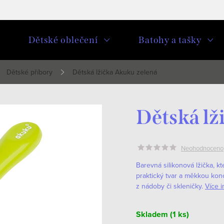
u
Dětské oblečení
Batohy a tašky
Dětské příbory
Dětská lžička Akuku zelená
Dětská lž
Neohodnoceno
Barevná silikonová lžička, k
praktický tvar a měkkou ko
z nádoby či skleničky.
Více i
Skladem
(1 ks)