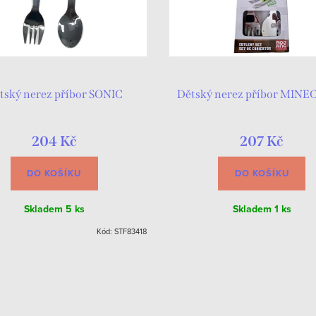
tský nerez příbor SONIC
Dětský nerez příbor MIN
204 Kč
207 Kč
DO KOŠÍKU
DO KOŠÍKU
Skladem
5 ks
Skladem
1 ks
Kód:
STF83418