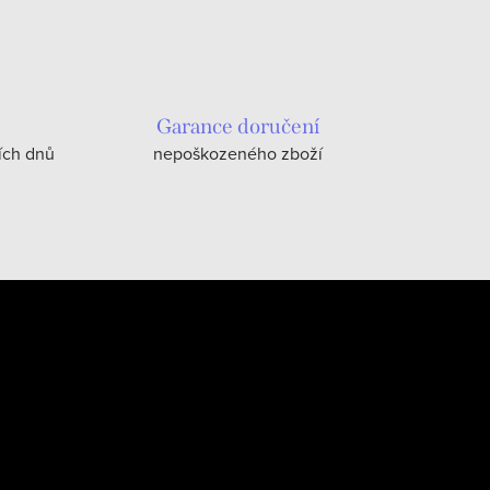
Garance doručení
ích dnů
nepoškozeného zboží