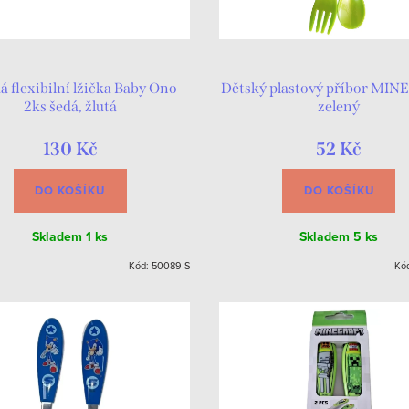
á flexibilní lžička Baby Ono
Dětský plastový příbor MI
2ks šedá, žlutá
zelený
130 Kč
52 Kč
DO KOŠÍKU
DO KOŠÍKU
Skladem
1 ks
Skladem
5 ks
Kód:
50089-S
Kó