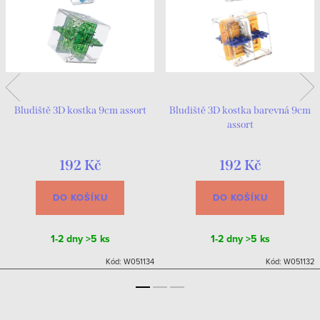
Bludiště 3D kostka 9cm assort
Bludiště 3D kostka barevná 9cm
assort
192 Kč
192 Kč
DO KOŠÍKU
DO KOŠÍKU
1-2 dny
>5 ks
1-2 dny
>5 ks
Kód:
W051134
Kód:
W051132