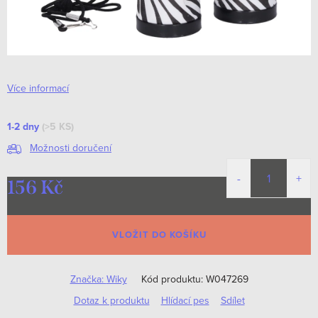
Více informací
1-2 dny
(>5 KS)
Možnosti doručení
156 Kč
Měrná
cena:
VLOŽIT DO KOŠÍKU
Značka:
Wiky
Kód produktu:
W047269
Dotaz k produktu
Hlídací pes
Sdílet