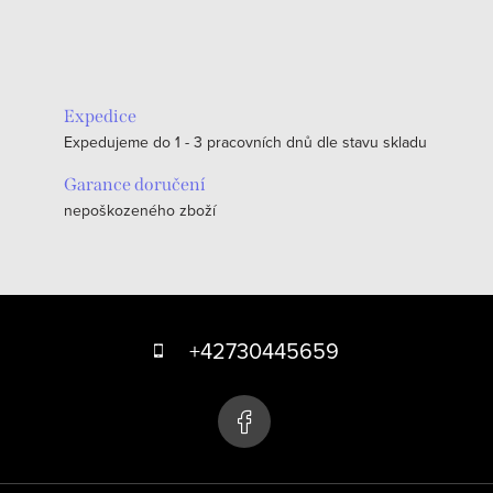
Expedice
Expedujeme do 1 - 3 pracovních dnů dle stavu skladu
Garance doručení
nepoškozeného zboží
Z
á
+42730445659
p
a
t