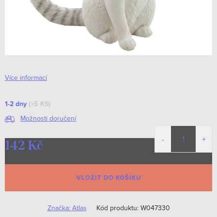
Více informací
1-2 dny
(>5 KS)
Možnosti doručení
142 Kč
Měrná
cena:
VLOŽIT DO KOŠÍKU
Značka:
Atlas
Kód produktu:
W047330