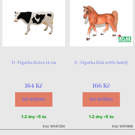
D - Figurka Kráva 14 cm
E - Figurka Kůň světle hnědý
164 Kč
166 Kč
DO KOŠÍKU
DO KOŠÍKU
1-2 dny
>5 ks
1-2 dny
>5 ks
Kód:
W047290
Kód:
W101848