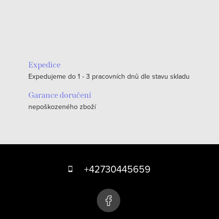
Expedice
Expedujeme do 1 - 3 pracovních dnů dle stavu skladu
Garance doručení
nepoškozeného zboží
Z
á
+42730445659
p
a
t