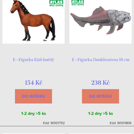
E - Figurka Kůň hnědý
E - Figurka Dunkleosteus 18 cm
154 Kč
238 Kč
DO KOŠÍKU
DO KOŠÍKU
1-2 dny
>5 ks
1-2 dny
>5 ks
Kód:
W001792
Kód:
W001806