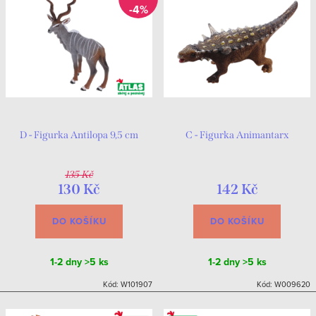
-4%
D - Figurka Antilopa 9,5 cm
C - Figurka Animantarx
135 Kč
130 Kč
142 Kč
DO KOŠÍKU
DO KOŠÍKU
1-2 dny
>5 ks
1-2 dny
>5 ks
Kód:
W101907
Kód:
W009620