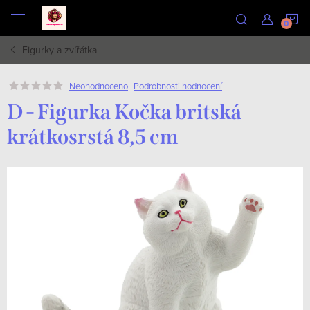
Přejít
N
na
obsah
Figurky a zvířátka
K
Podrobnosti hodnocení
Neohodnoceno
D - Figurka Kočka britská
krátkosrstá 8,5 cm