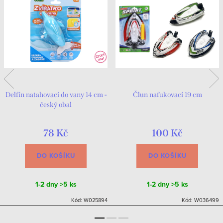
Delfín natahovací do vany 14 cm -
Člun nafukovací 19 cm
český obal
78 Kč
100 Kč
DO KOŠÍKU
DO KOŠÍKU
1-2 dny
>5 ks
1-2 dny
>5 ks
Kód:
W025894
Kód:
W036499