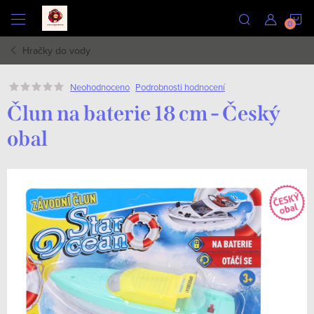
Přejít
N
na
obsah
Hračky do vody
K
Podrobnosti hodnocení
Neohodnoceno
Člun na baterie 18 cm - Český
obal