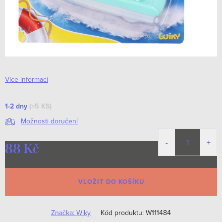
Více informací
1-2 dny
(>5 KS)
Možnosti doručení
88 Kč
Měrná
cena:
VLOŽIT DO KOŠÍKU
Značka:
Wiky
Kód produktu:
W111484