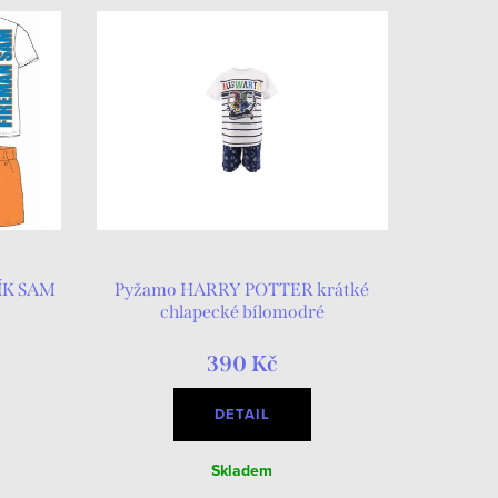
ÍK SAM
Pyžamo HARRY POTTER krátké
chlapecké bílomodré
390 Kč
DETAIL
Skladem