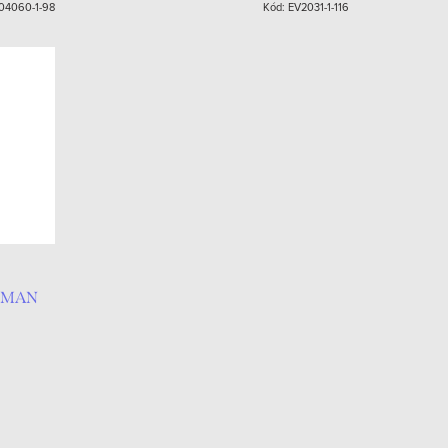
04060-1-98
Kód:
EV2031-1-116
ERMAN