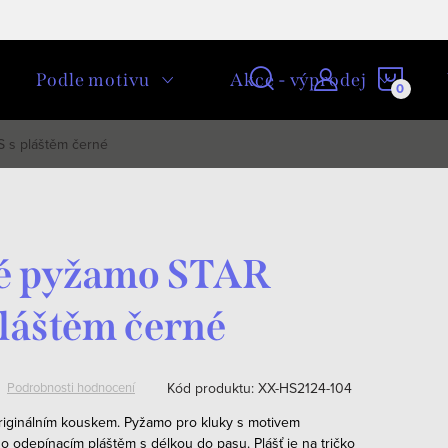
NÁKU
Podle motivu
Akce - výprodej
KOŠÍ
 s pláštěm černé
é pyžamo STAR
láštěm černé
Kód produktu:
XX-HS2124-104
Podrobnosti hodnocení
riginálním kouskem. Pyžamo pro kluky s motivem
 odepínacím pláštěm s délkou do pasu. Plášť je na tričko