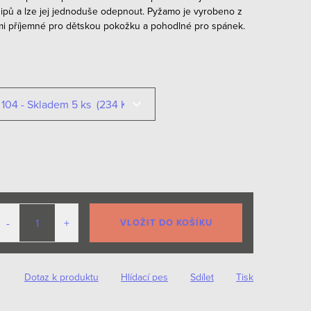
ipů a lze jej jednoduše odepnout. Pyžamo je vyrobeno z
velmi příjemné pro dětskou pokožku a pohodlné pro spánek.
VLOŽIT DO KOŠÍKU
Dotaz k produktu
Hlídací pes
Sdílet
Tisk