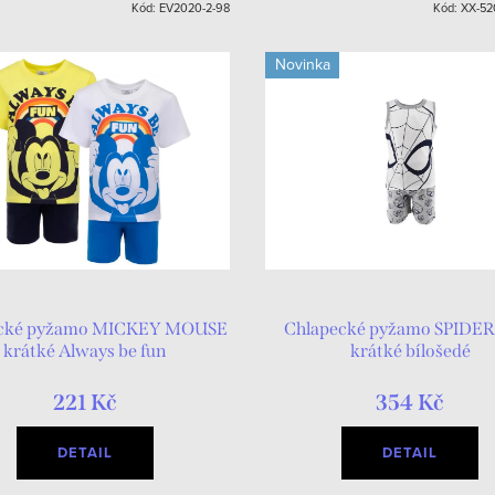
Kód:
EV2020-2-98
Kód:
XX-52
Novinka
ecké pyžamo MICKEY MOUSE
Chlapecké pyžamo SPID
krátké Always be fun
krátké bílošedé
221 Kč
354 Kč
DETAIL
DETAIL