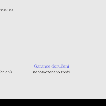
2020-1-104
Garance doručení
ích dnů
nepoškozeného zboží