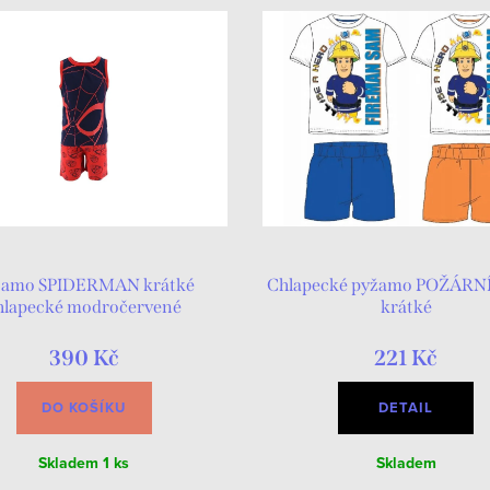
žamo SPIDERMAN krátké
Chlapecké pyžamo POŽÁRN
hlapecké modročervené
krátké
390 Kč
221 Kč
DO KOŠÍKU
DETAIL
Skladem
1 ks
Skladem