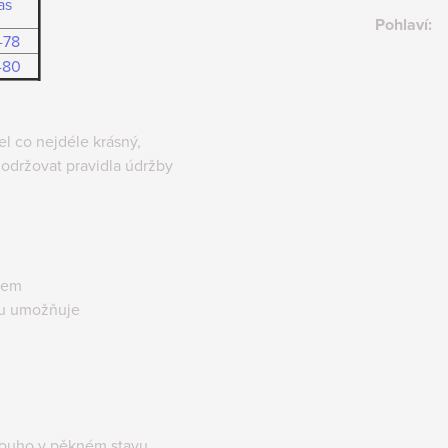
as
Pohlaví
:
-78
-80
 co nejdéle krásný,
održovat pravidla údržby
lem
tu umožňuje
louho v pěkném stavu