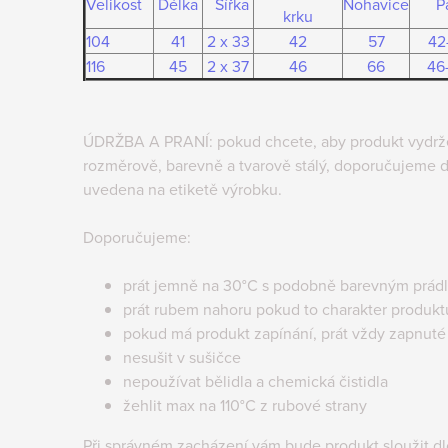
Velikost
Délka
Šířka
Nohavice
P
krku
104
41
2 x 33
42
57
42
116
45
2 x 37
46
66
46
ÚDRŽBA A PRANÍ: pokud chcete, aby produkt vydržel
rozměrově, barevně a tvarově stálý, doporučujeme d
uvedena na etiketě výrobku.
Doporučujeme:
prát jemně na 30°C s podobně barevným prád
prát rubem nahoru pokud to charakter produk
pokud má produkt zapínání, prát vždy zapnuté
nesušit v sušičce
nepoužívat bělidla a chemická čistidla
žehlit max na 110°C z rubové strany
Při správném zacházení vám bude produkt sloužit d