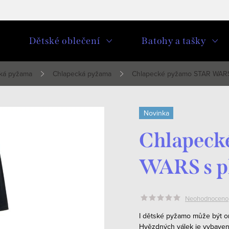
u
Dětské oblečení
Batohy a tašky
ká pyžama
Chlapecká pyžama
Chlapecké pyžamo STAR WARS
Novinka
Chlapeck
WARS s p
Neohodnoceno
I dětské pyžamo může být o
Hvězdných válek je vybaveno