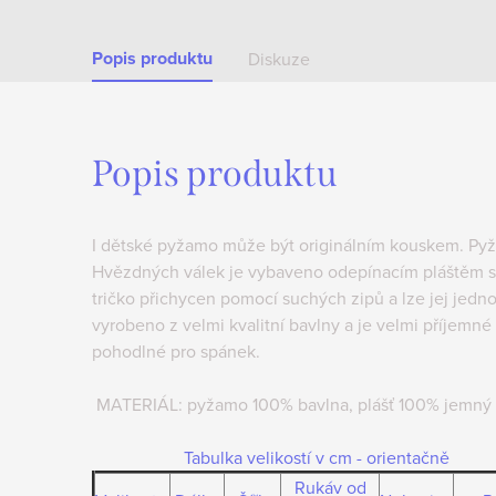
Popis produktu
Diskuze
Popis produktu
I dětské pyžamo může být originálním kouskem. Py
Hvězdných válek je vybaveno odepínacím pláštěm s 
tričko přichycen pomocí suchých zipů a lze jej jed
vyrobeno z velmi kvalitní bavlny a je velmi příjemn
pohodlné pro spánek.
MATERIÁL: pyžamo 100% bavlna, plášť 100% jemný 
Tabulka velikostí v cm - orientačně
Rukáv od