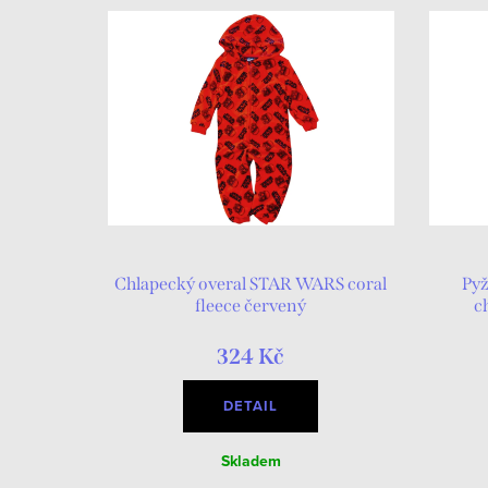
Chlapecký overal STAR WARS coral
Py
fleece červený
c
324 Kč
DETAIL
Skladem