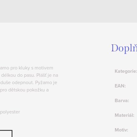
Doplň
žamo pro kluky s motivem
Kategorie
délkou do pasu. Plášť je na
noduše odepnout. Pyžamo je
EAN
:
é pro dětskou pokožku a
Barva
:
polyester
Materiál
:
Motiv
: