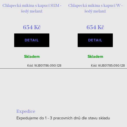
Chlapecká mikina s kapucí SUM -
Chlapecká mikina s kapucí W -
šedý melanž
šedý melanž
654 Kč
654 Kč
DETAIL
DETAIL
Skladem
Skladem
Kód:
WJB01786-090-128
Kód:
WJB01785-090-128
Expedice
Expedujeme do 1 - 3 pracovních dnů dle stavu skladu