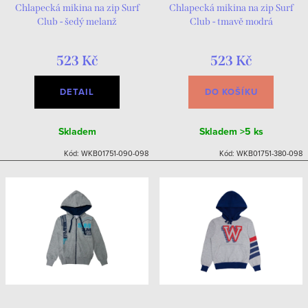
Chlapecká mikina na zip Surf
Chlapecká mikina na zip Surf
Club - šedý melanž
Club - tmavě modrá
523 Kč
523 Kč
DETAIL
DO KOŠÍKU
Skladem
Skladem
>5 ks
Kód:
WKB01751-090-098
Kód:
WKB01751-380-098