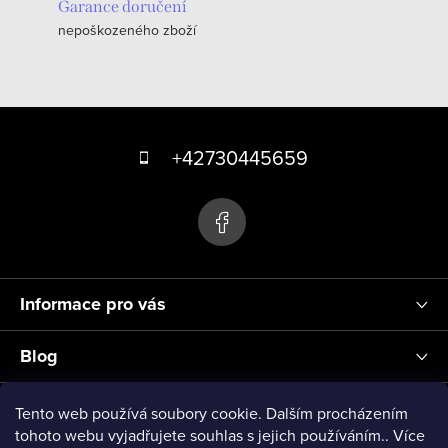
Garance doručení
nepoškozeného zboží
Z
á
+42730445659
p
a
t
í
Informace pro vás
Blog
Přihlášení
Tento web používá soubory cookie. Dalším procházením
tohoto webu vyjadřujete souhlas s jejich používáním.. Více