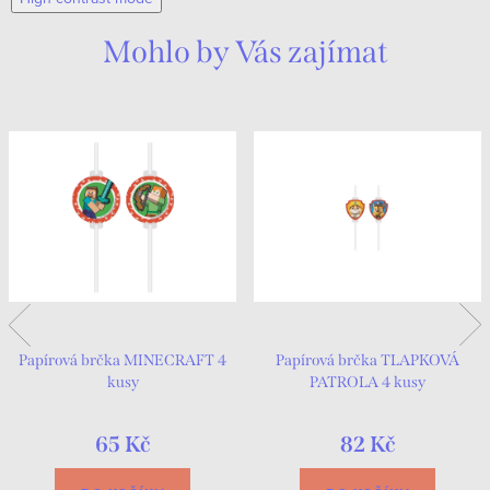
vybaven...
Mohlo by Vás zajímat
Papírová brčka MINECRAFT 4
Papírová brčka TLAPKOVÁ
kusy
PATROLA 4 kusy
65 Kč
82 Kč