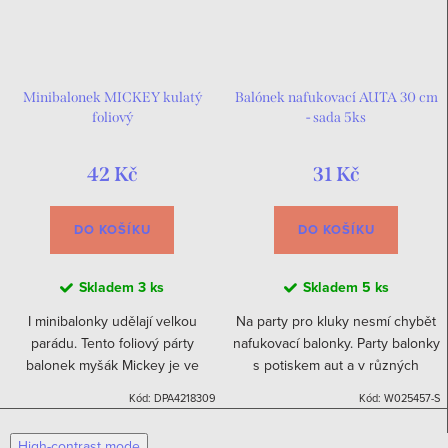
Minibalonek MICKEY kulatý
Balónek nafukovací AUTA 30 cm
foliový
- sada 5ks
42 Kč
31 Kč
DO KOŠÍKU
DO KOŠÍKU
Skladem
3 ks
Skladem
5 ks
I minibalonky udělají velkou
Na party pro kluky nesmí chybět
parádu. Tento foliový párty
nafukovací balonky. Party balonky
balonek myšák Mickey je ve
s potiskem aut a v různých
velikosti cca 20cm a má kulatý
barvách dodají oslavě tu
Kód:
DPA4218309
Kód:
W025457-S
tvar. Může být naplněn heliem
správnou klučičí atmosféru.
nebo vzduchem.Balón je
High-contrast mode