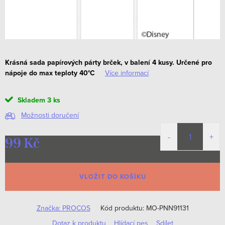
Krásná sada papírových párty brček, v balení 4 kusy.
Určené pro
nápoje do max teploty 40°C
Více informací
Skladem
3 ks
Možnosti doručení
99 Kč
Měrná
cena:
VLOŽIT DO KOŠÍKU
Značka:
PROCOS
Kód produktu:
MO-PNN91131
Dotaz k produktu
Hlídací pes
Sdílet