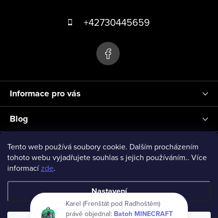
Z
á
+42730445659
p
a
t
í
Informace pro vás
Blog
Přihlášení
Tento web používá soubory cookie. Dalším procházením
tohoto webu vyjadřujete souhlas s jejich používáním.. Více
informací
zde
.
vseprodeti-eu
Nastavení
Karel (Frenštát pod Radhoštěm)
právě objednal:
Batoh MINECRAFT
Copyright 2026
www.vseprodeti.eu
. Všechna práva vyhrazena.