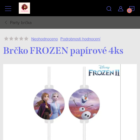
Přejít
N
na
obsah
Party brčka
K
Podrobnosti hodnocení
Neohodnoceno
Brčko FROZEN papírové 4ks