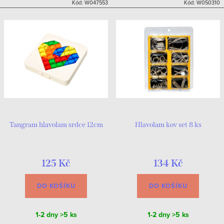
Kód:
W047553
Kód:
W050310
Tangram hlavolam srdce 12cm
Hlavolam kov set 8 ks
125 Kč
134 Kč
DO KOŠÍKU
DO KOŠÍKU
1-2 dny
>5 ks
1-2 dny
>5 ks