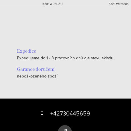
Kód:
W050312
Kód:
W116884
Expedice
Expedujeme do 1 - 3 pracovních dnů dle stavu skladu
Garance doručení
nepoškozeného zboží
Z
á
+42730445659
p