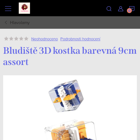
Přejít
N
na
obsah
Hlavolamy
K
Podrobnosti hodnocení
Neohodnoceno
Bludiště 3D kostka barevná 9cm
assort