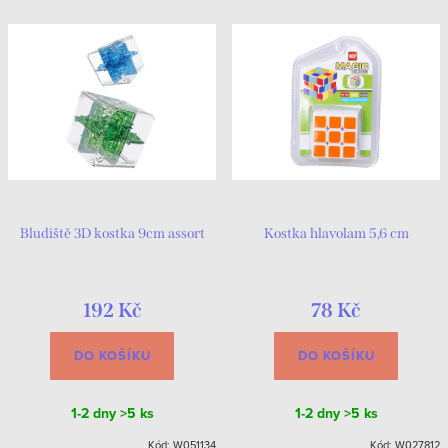
Bludiště 3D kostka 9cm assort
Kostka hlavolam 5,6 cm
192 Kč
78 Kč
DO KOŠÍKU
DO KOŠÍKU
1-2 dny
>5 ks
1-2 dny
>5 ks
Kód:
W051134
Kód:
W027812