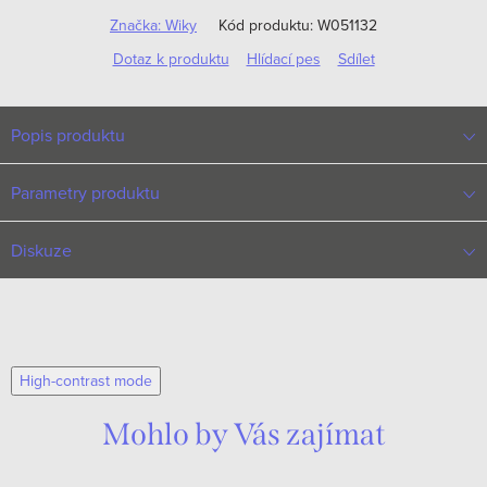
Značka:
Wiky
Kód produktu:
W051132
Dotaz k produktu
Hlídací pes
Sdílet
Popis produktu
Parametry produktu
Diskuze
High-contrast mode
Mohlo by Vás zajímat