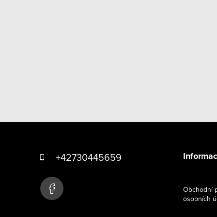
Z
á
Informac
+42730445659
p
a
Obchodní p
osobních ú
t