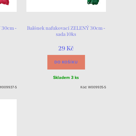
 30cm -
Balónek nafukovací ZELENÝ 30cm -
sada 10ks
29 Kč
DO KOŠÍKU
Skladem
3 ks
W009937-S
Kód:
W009935-S