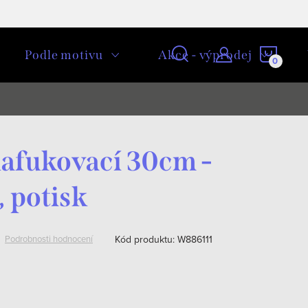
NÁKU
Podle motivu
Akce - výprodej
KOŠÍ
afukovací 30cm -
, potisk
Kód produktu:
W886111
Podrobnosti hodnocení