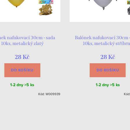
nek nafukovací 30cm - sada
Balónek nafukovací 30cm -
10ks, metalický zlatý
10ks, metalický stříbr
28 Kč
28 Kč
DO KOŠÍKU
DO KOŠÍKU
1-2 dny
>5 ks
1-2 dny
>5 ks
Kód:
W009939
Kód