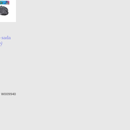
 sada
ný
:
W009940