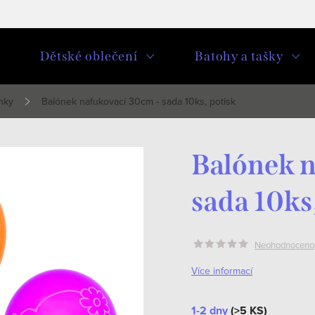
u
Dětské oblečení
Batohy a tašky
nky
Balónek nafukovací 30cm - sada 10ks, potisk
Balónek n
sada 10ks
Neohodnoceno
Více informací
1-2 dny
(>5 KS)