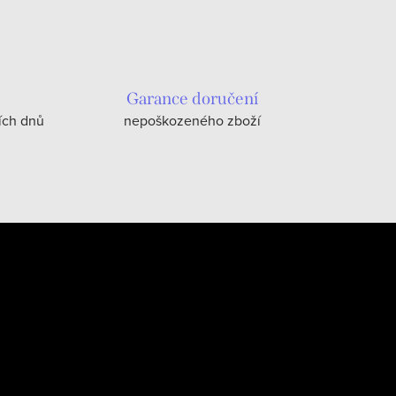
Garance doručení
ích dnů
nepoškozeného zboží