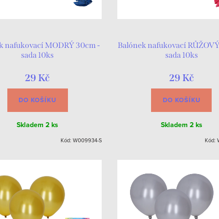
k nafukovací MODRÝ 30cm -
Balónek nafukovací RŮŽOVÝ
sada 10ks
sada 10ks
29 Kč
29 Kč
DO KOŠÍKU
DO KOŠÍKU
Skladem
2 ks
Skladem
2 ks
Kód:
W009934-S
Kód: