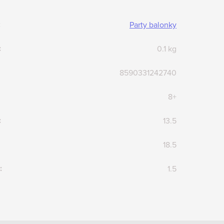
:
Party balonky
:
0.1 kg
8590331242740
8+
:
13.5
18.5
:
1.5