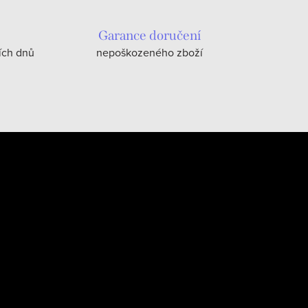
Garance doručení
ích dnů
nepoškozeného zboží