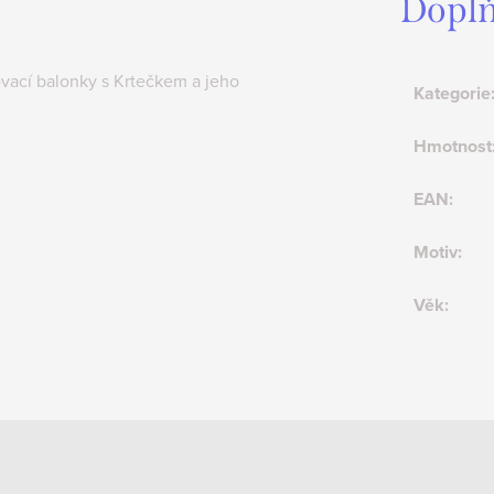
Doplň
kovací balonky s Krtečkem a jeho
Kategorie
Hmotnost
EAN
:
Motiv
:
Věk
: