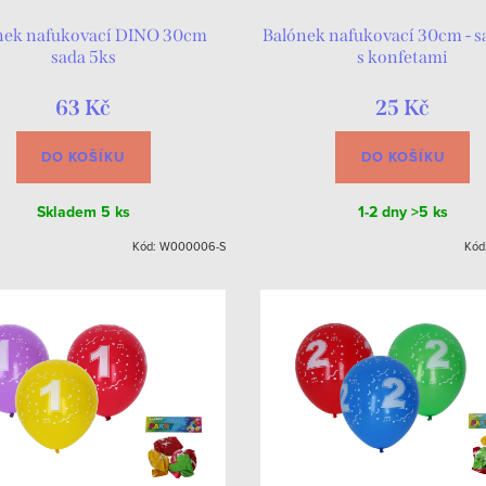
nek nafukovací DINO 30cm
Balónek nafukovací 30cm - s
sada 5ks
s konfetami
63 Kč
25 Kč
DO KOŠÍKU
DO KOŠÍKU
Skladem
5 ks
1-2 dny
>5 ks
Kód:
W000006-S
Kód