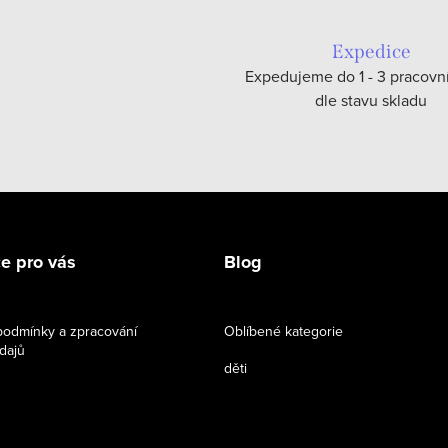
Expedice
Expedujeme do 1 - 3 pracovn
dle stavu skladu
e pro vás
Blog
odmínky a zpracování
Oblíbené kategorie
dajů
děti