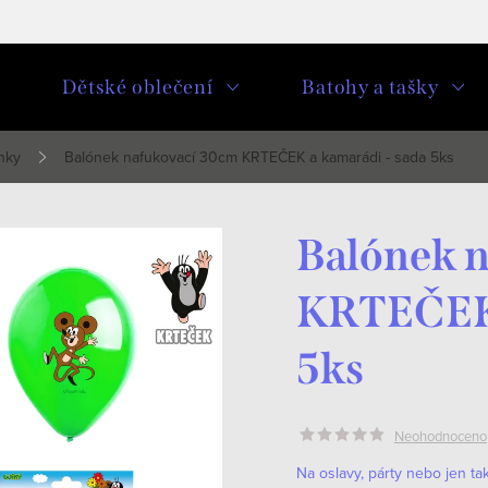
u
Dětské oblečení
Batohy a tašky
nky
Balónek nafukovací 30cm KRTEČEK a kamarádi - sada 5ks
Balónek 
KRTEČEK 
5ks
Neohodnoceno
Na oslavy, párty nebo jen ta