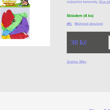
nejlepšími kamarády.
Více in
Skladem
(4 ks)
Možnosti doručení
38 Kč
Měrná
cena:
Značka:
Wiky