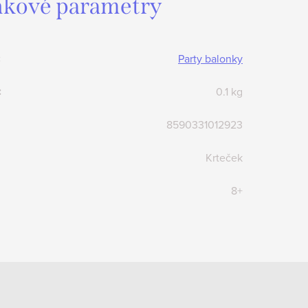
kové parametry
:
Party balonky
:
0.1 kg
8590331012923
Krteček
8+