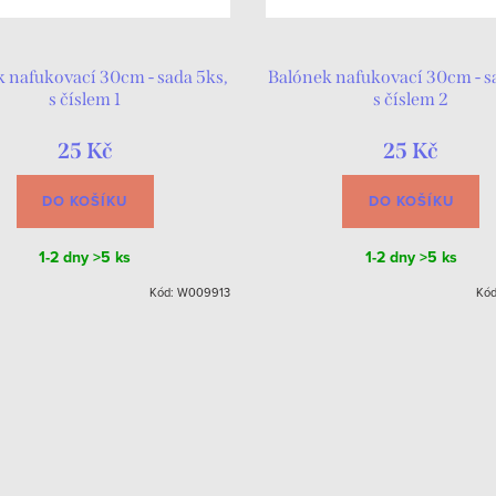
 nafukovací 30cm - sada 5ks,
Balónek nafukovací 30cm - s
s číslem 1
s číslem 2
25 Kč
25 Kč
DO KOŠÍKU
DO KOŠÍKU
1-2 dny
>5 ks
1-2 dny
>5 ks
Kód:
W009913
Kó