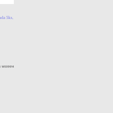
ada 5ks,
d:
W009914