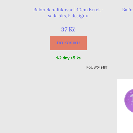
Balónek nafukovací 30cm Krtek -
Baló
sada 5ks, 5 designu
37 Kč
DO KOŠÍKU
1-2 dny
>5 ks
Kód:
W049187