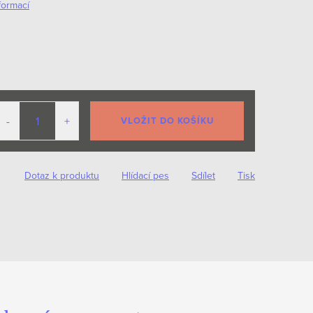
formací
VLOŽIT DO KOŠÍKU
Dotaz k produktu
Hlídací pes
Sdílet
Tisk