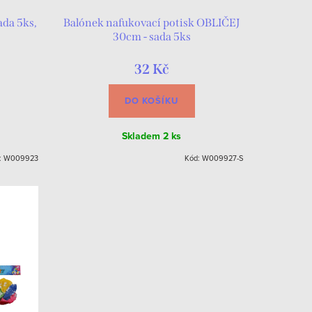
ada 5ks,
Balónek nafukovací potisk OBLIČEJ
30cm - sada 5ks
32 Kč
DO KOŠÍKU
Skladem
2 ks
:
W009923
Kód:
W009927-S