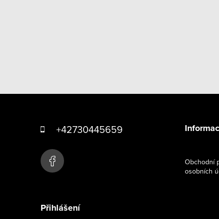
Z
á
Informac
+42730445659
p
a
Obchodní p
osobních ú
t
í
Přihlášení