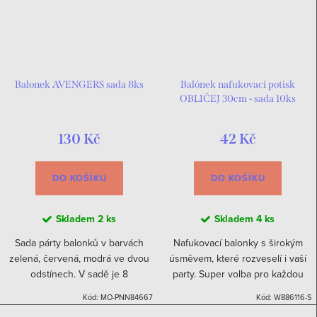
Balonek AVENGERS sada 8ks
Balónek nafukovací potisk
OBLIČEJ 30cm - sada 10ks
130 Kč
42 Kč
DO KOŠÍKU
DO KOŠÍKU
Skladem
2 ks
Skladem
4 ks
Sada párty balonků v barvách
Nafukovací balonky s širokým
zelená, červená, modrá ve dvou
úsměvem, které rozveselí i vaší
odstínech. V sadě je 8
party. Super volba pro každou
kusů.Velikost při nafouknutí cca
oslavu. Veselé nafukovací
Kód:
MO-PNN84667
Kód:
W886116-S
28 cm
balonky v různých barvách se