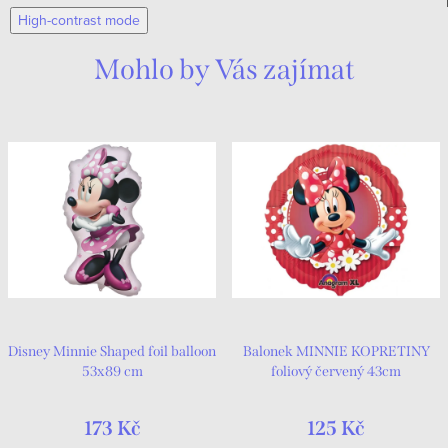
hodí pro kluky i holky.
High-contrast mode
Mohlo by Vás zajímat
Disney Minnie Shaped foil balloon
Balonek MINNIE KOPRETINY
53x89 cm
foliový červený 43cm
173 Kč
125 Kč