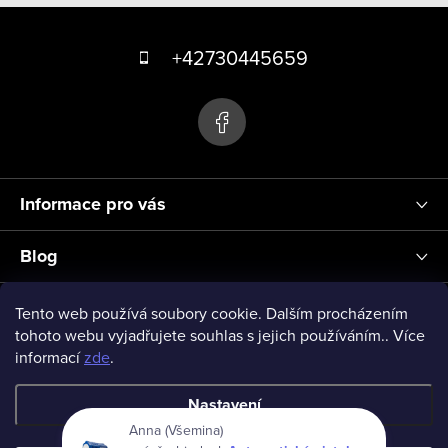
Z
á
+42730445659
p
a
t
í
Informace pro vás
Blog
Přihlášení
Tento web používá soubory cookie. Dalším procházením
tohoto webu vyjadřujete souhlas s jejich používáním.. Více
informací
zde
.
vseprodeti-eu
Nastavení
Anna (Všemina)