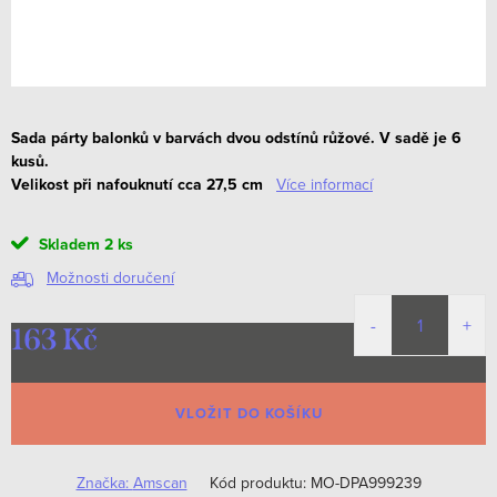
Sada párty balonků v barvách dvou odstínů růžové. V sadě je 6
kusů.
Velikost při nafouknutí cca 27,5 cm
Více informací
Skladem
2 ks
Možnosti doručení
163 Kč
Měrná
cena:
VLOŽIT DO KOŠÍKU
Značka:
Amscan
Kód produktu:
MO-DPA999239