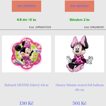
DO KOŠÍKU
DO KOŠÍKU
4-8 dní
>5 ks
Skladem
2 ks
Kód:
JVPNN97009
Kód:
DPA2481301
Balonek MINNIE foliový 43cm
Disney Minnie seated foil balloon
48 cm
130 Kč
501 Kč