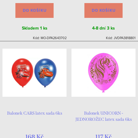
DO KOŠÍKU
DO KOŠÍKU
Skladem
1 ks
4-8 dní
3 ks
Kód:
MO-DPA2643702
Kód:
JVDPA3818801
Balonek CARS latex sada 6ks
Balonek UNICORN -
JEDNOROŽEC latex sada 6ks
168 Kč
117 Kč