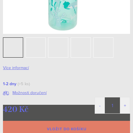
Více informací
1-2 dny
(>5 ks)
Možnosti doručení
420 Kč
Měrná
cena:
VLOŽIT DO KOŠÍKU