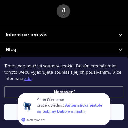
p
a
t
í
Informace pro vás
Blog
Přihlášení
Tento web používá soubory cookie. Dalším procházením
tohoto webu vyjadřujete souhlas s jejich používáním.. Více
informací
zde
.
vseprodeti-eu
Nastavení
Anna (Všemina)
právě objednal:
Automatická pistole
Copyright 2026
www.vseprodeti.eu
. Všechna práva vyhrazena.
na bubliny Bubble s náplní
Souhlasím
Vytvořil Shoptet
Overenyweb.cz