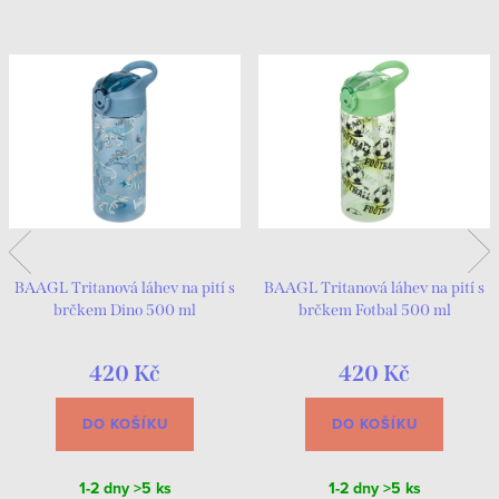
BAAGL Tritanová láhev na pití s
BAAGL Tritanová láhev na pití s
brčkem Dino 500 ml
brčkem Fotbal 500 ml
420 Kč
420 Kč
DO KOŠÍKU
DO KOŠÍKU
1-2 dny
>5 ks
1-2 dny
>5 ks