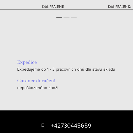
Kód:
PRA-35411
Kód:
PRA-35412
Expedice
Expedujeme do 1 - 3 pracovních dnů dle stavu skladu
Garance doručení
nepoškozeného zboží
Z
á
+42730445659