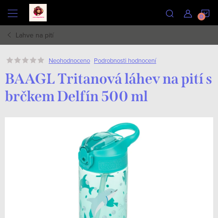
Přejít
N
na
obsah
Lahve na pití
K
Podrobnosti hodnocení
Neohodnoceno
BAAGL Tritanová láhev na pití s
brčkem Delfín 500 ml