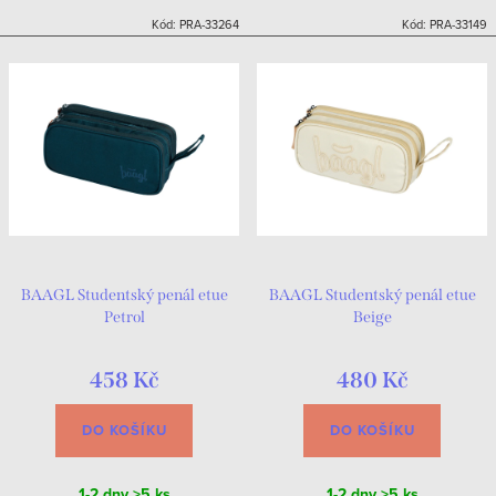
Kód:
PRA-33264
Kód:
PRA-33149
BAAGL Studentský penál etue
BAAGL Studentský penál etue
Petrol
Beige
458 Kč
480 Kč
DO KOŠÍKU
DO KOŠÍKU
1-2 dny
>5 ks
1-2 dny
>5 ks