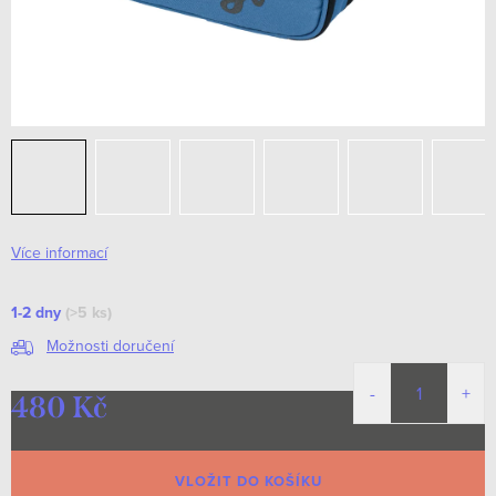
Více informací
1-2 dny
(>5 ks)
Možnosti doručení
480 Kč
Měrná
cena:
VLOŽIT DO KOŠÍKU