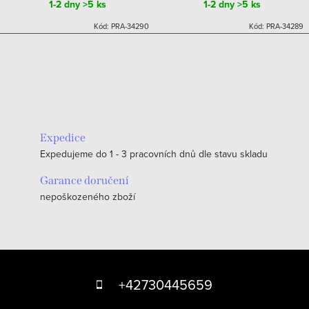
1-2 dny
>5 ks
1-2 dny
>5 ks
Kód:
PRA-34290
Kód:
PRA-34289
Expedice
Expedujeme do 1 - 3 pracovních dnů dle stavu skladu
Garance doručení
nepoškozeného zboží
Z
á
+42730445659
p