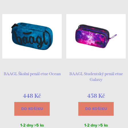
BAAGL Školní penál etue Ocean
BAAGL Studentský penál etue
Galaxy
448 Kč
458 Kč
DO KOŠÍKU
DO KOŠÍKU
1-2 dny
>5 ks
1-2 dny
>5 ks