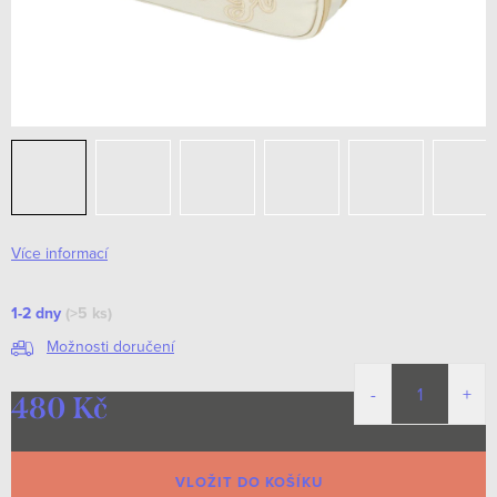
Více informací
1-2 dny
(>5 ks)
Možnosti doručení
480 Kč
Měrná
cena:
VLOŽIT DO KOŠÍKU