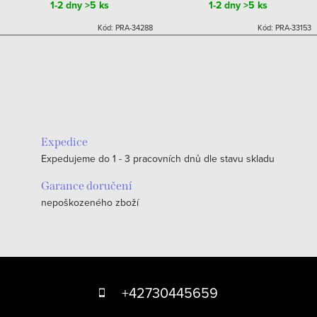
1-2 dny
>5 ks
1-2 dny
>5 ks
Kód:
PRA-34288
Kód:
PRA-33153
Expedice
Expedujeme do 1 - 3 pracovních dnů dle stavu skladu
Garance doručení
nepoškozeného zboží
Z
á
+42730445659
p