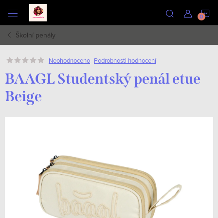
Přejít
N
na
obsah
Školní penály
K
Podrobnosti hodnocení
Neohodnoceno
BAAGL Studentský penál etue
Beige