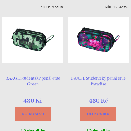
Kód:
PRA-33149
Kód:
PRA-32939
BAAGL Studentský penál etue
BAAGL Studentský penál etue
Green
Paradise
480 Kč
480 Kč
DO KOŠÍKU
DO KOŠÍKU
1-2 dny
>5 ks
1-2 dny
>5 ks