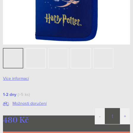
Více informací
1-2 dny
(>5 ks)
Možnosti doručení
480 Kč
Měrná