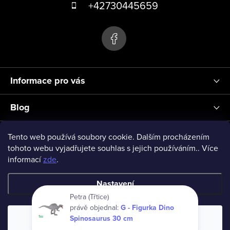
á
+42730445659
p
a
t
í
Informace pro vás
Blog
Přihlášení
Tento web používá soubory cookie. Dalším procházením
tohoto webu vyjadřujete souhlas s jejich používáním.. Více
informací
zde
.
vseprodeti-eu
Nastavení
Petra (Třtice)
právě objednal:
G - Figurka Dino
Copyright 2026
www.vseprodeti.eu
. Všechna práva vyhrazena.
Spinosaurus 30 cm
Souhlasím
Vytvořil Shoptet