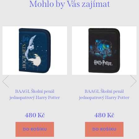
Mohlo by Vás zajímat
BAAGL Školní penál
BAAGL Školní penál
jednopatrový Harry Potter
jednopatrový Harry Potter
Bradavice
Bradavice Lumos
480 Kč
480 Kč
DO KOŠÍKU
DO KOŠÍKU