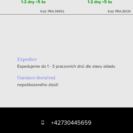
1-2 dny
>5 ks
1-2 dny
>5 ks
Kód:
PRA-34992
Kód:
PRA-36124
Expedice
Expedujeme do 1 - 3 pracovních dnů dle stavu skladu
Garance doručení
nepoškozeného zboží
Z
á
+42730445659
p