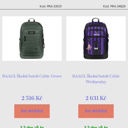
Kód:
PRA-33921
Kód:
PRA-34829
BAAGL Školní batoh Cubic Grove
BAAGL Školní batoh Cubic
Wednesday
2 516 Kč
2 631 Kč
DO KOŠÍKU
DO KOŠÍKU
1-2 dny
>5 ks
1-2 dny
>5 ks